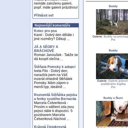
nemáte založenu galerii,
Buddy
popř. máte galerii prázdnou!
Přihlásit se
!
Nejnovější komentáře
Kotec pro psa
Karel - Dobrý den děláte i
Galerie:
Buddy na prochaj
jiné rozměry? Děkuji ...
Psi
JÁ A SÉGRY A
Buddy
BRÁCHOVÉ
Roman Janoušek - Takže se
dá koupit slečna ...
Štěňata Pomsky k adopci
Iveta Filo - Dobrý den,
narazil/a jsem na Váš
inzerát ohledně štěňátek
Galerie:
Galerie jednoh
Pomsky. Mám zájem o
praštěného bíglíka
menší typ, ideálně ...
Psi
Roztomilá štěňátka pejska
Buddy a Ňumi
a fenky svatého Bernarda
Marcela Četveriková -
Prosím o sdělení zda jsou
pejsci stále k dispozici. S
pozdravem Marcela
Četveriková Náchod ...
Krásná čistokrevná