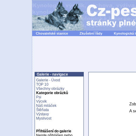
Chovatelské stanice
Zkušební řády
Kynologická 
Galerie - navigace
Galerie - Úvod
TOP 10
Všechny obrázky
Kategorie obrázků
Psi
Výcvik
Zob
Náš miláček
Štěňata
A se
Výstavy
Myslivost
Přihlášení do galerie
Nejste přihlášen nebo