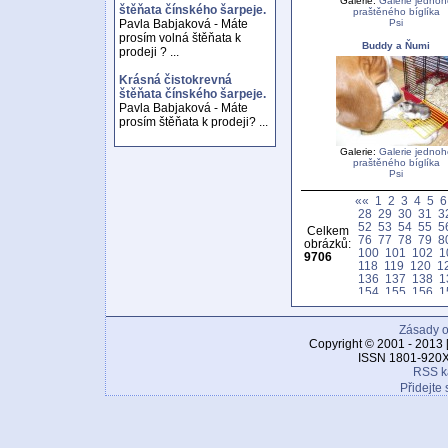
Galerie:
Galerie jednoh
štěňata čínského šarpeje.
praštěného bíglíka
Psi
Pavla Babjaková - Máte
prosím volná štěňata k
Buddy a Ňumi
prodeji ? ...
Krásná čistokrevná
štěňata čínského šarpeje.
Pavla Babjaková - Máte
prosím štěňata k prodeji? ...
Galerie:
Galerie jednoh
praštěného bíglíka
Psi
««
1
2
3
4
5
6
28
29
30
31
3
52
53
54
55
5
Celkem
76
77
78
79
8
obrázků:
100
101
102
1
9706
118
119
120
1
136
137
138
1
154
155
156
1
172
173
174
1
190
191
192
1
Zásady o
208
209
210
2
226
227
228
2
Copyright © 2001 - 2013 
244
245
246
2
ISSN 1801-920X
262
263
264
2
RSS k
280
281
282
2
Přidejte 
298
299
300
3
316
317
318
3
334
335
336
3
352
353
354
3
370
371
372
3