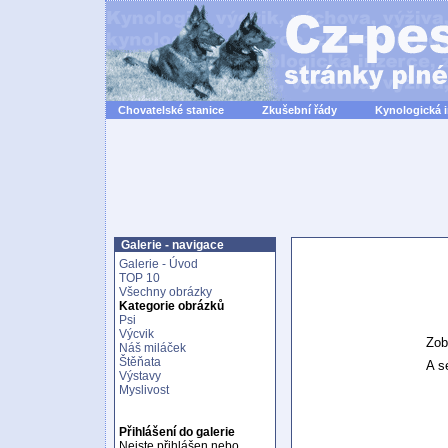
Chovatelské stanice
Zkušební řády
Kynologická 
Galerie - navigace
Galerie - Úvod
TOP 10
Všechny obrázky
Kategorie obrázků
Psi
Výcvik
Zob
Náš miláček
Štěňata
A se
Výstavy
Myslivost
Přihlášení do galerie
Nejste přihlášen nebo