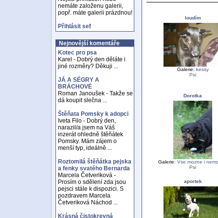
nemáte založenu galerii,
popř. máte galerii prázdnou!
loudím
Přihlásit se
!
Nejnovější komentáře
Kotec pro psa
Karel - Dobrý den děláte i
jiné rozměry? Děkuji ...
Galerie:
kessy
Psi
JÁ A SÉGRY A
BRÁCHOVÉ
Roman Janoušek - Takže se
Dorotka
dá koupit slečna ...
Štěňata Pomsky k adopci
Iveta Filo - Dobrý den,
narazil/a jsem na Váš
inzerát ohledně štěňátek
Pomsky. Mám zájem o
menší typ, ideálně ...
Roztomilá štěňátka pejska
Galerie:
Vse mozne i nem
Psi
a fenky svatého Bernarda
Marcela Četveriková -
aportek
Prosím o sdělení zda jsou
pejsci stále k dispozici. S
pozdravem Marcela
Četveriková Náchod ...
Krásná čistokrevná