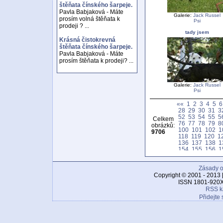
štěňata čínského šarpeje.
Pavla Babjaková - Máte
Galerie:
Jack Russel
prosím volná štěňata k
Psi
prodeji ? ...
tady jsem
Krásná čistokrevná
štěňata čínského šarpeje.
Pavla Babjaková - Máte
prosím štěňata k prodeji? ...
Galerie:
Jack Russel
Psi
««
1
2
3
4
5
6
28
29
30
31
3
52
53
54
55
5
Celkem
76
77
78
79
8
obrázků:
100
101
102
1
9706
118
119
120
1
136
137
138
1
154
155
156
1
172
173
174
1
190
191
192
1
Zásady o
208
209
210
2
226
227
228
2
Copyright © 2001 - 2013 
244
245
246
2
ISSN 1801-920X
262
263
264
2
RSS k
280
281
282
2
Přidejte 
298
299
300
3
316
317
318
3
334
335
336
3
352
353
354
3