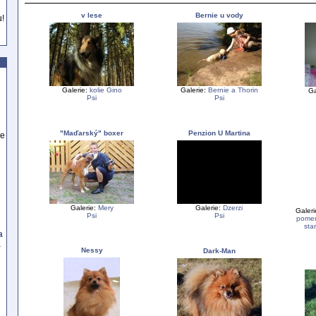
v lese
Bernie u vody
u!
Galerie:
kolie Gino
Galerie:
Bernie a Thorin
Ga
Psi
Psi
"Maďarský" boxer
Penzion U Martina
se
Galerie:
Mery
Galerie:
Dzerzi
Galeri
Psi
Psi
pomer
sta
a
a
Nessy
Dark-Man