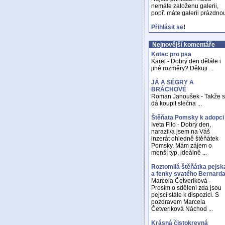
nemáte založenu galerii,
popř. máte galerii prázdno
Přihlásit se
!
Nejnovější komentáře
Kotec pro psa
Karel - Dobrý den děláte i
jiné rozměry? Děkuji ...
JÁ A SÉGRY A
BRÁCHOVÉ
Roman Janoušek - Takže 
dá koupit slečna ...
Štěňata Pomsky k adopci
Iveta Filo - Dobrý den,
narazil/a jsem na Váš
inzerát ohledně štěňátek
Pomsky. Mám zájem o
menší typ, ideálně ...
Roztomilá štěňátka pejsk
a fenky svatého Bernard
Marcela Četveriková -
Prosím o sdělení zda jsou
pejsci stále k dispozici. S
pozdravem Marcela
Četveriková Náchod ...
Krásná čistokrevná