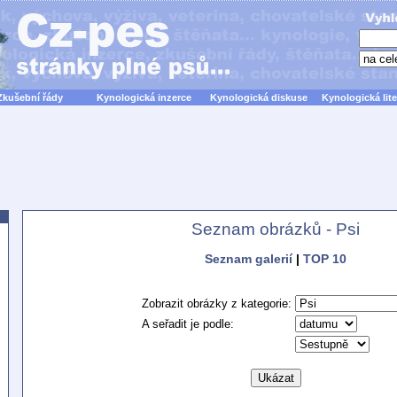
Zkušební řády
Kynologická inzerce
Kynologická diskuse
Kynologická lite
Seznam obrázků - Psi
Seznam galerií
|
TOP 10
Zobrazit obrázky z kategorie:
A seřadit je podle: