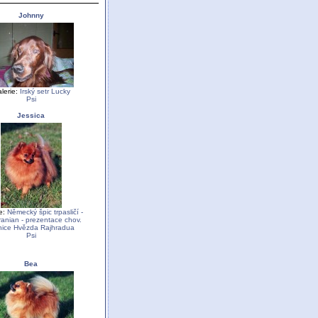
Johnny
lerie:
Irský setr Lucky
Psi
Jessica
e:
Německý špic trpasličí -
anian - prezentace chov.
nice Hvězda Rajhradua
Psi
Bea