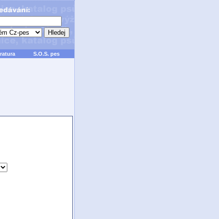
ratura
S.O.S. pes