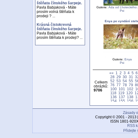
štěňata čínského šarpeje.
Pavla Babjaková - Máte
Galerie:
Áda od Lhoteckého 
Psi
prosím volná štěňata k
prodeji ? ...
Enya po vyndání steh
Krásná čistokrevná
štěňata čínského šarpeje.
Pavla Babjaková - Máte
prosím štěňata k prodeji? ...
Galerie:
Enya
Psi
««
1
2
3
4
5
6
28
29
30
31
3
52
53
54
55
5
Celkem
76
77
78
79
8
obrázků:
100
101
102
1
9706
118
119
120
1
136
137
138
1
154
155
156
1
172
173
174
1
190
191
192
1
Zásady o
208
209
210
2
226
227
228
2
Copyright © 2001 - 2013 
244
245
246
2
ISSN 1801-920X
262
263
264
2
RSS k
280
281
282
2
Přidejte 
298
299
300
3
316
317
318
3