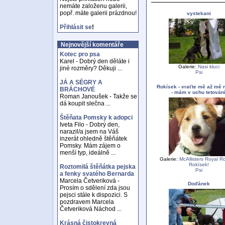
nemáte založenu galerii,
popř. máte galerii prázdnou!
vystekani
Přihlásit se
!
Nejnovější komentáře
Kotec pro psa
Karel - Dobrý den děláte i
Galerie:
Nasi kluci
jiné rozměry? Děkuji ...
Psi
JÁ A SÉGRY A
Rokísek - vraťte mě až mě 
BRÁCHOVÉ
- mám v uchu tetování
Roman Janoušek - Takže se
dá koupit slečna ...
Štěňata Pomsky k adopci
Iveta Filo - Dobrý den,
narazil/a jsem na Váš
inzerát ohledně štěňátek
Pomsky. Mám zájem o
menší typ, ideálně ...
Galerie:
McAllisters Royal Ro
Rokísek!
Roztomilá štěňátka pejska
Psi
a fenky svatého Bernarda
Marcela Četveriková -
Doďánek
Prosím o sdělení zda jsou
pejsci stále k dispozici. S
pozdravem Marcela
Četveriková Náchod ...
Krásná čistokrevná