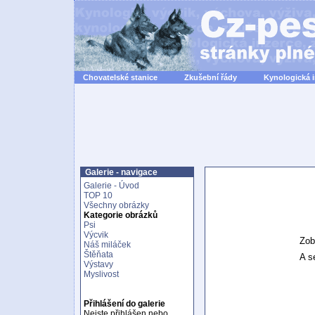
Chovatelské stanice
Zkušební řády
Kynologická 
Galerie - navigace
Galerie - Úvod
TOP 10
Všechny obrázky
Kategorie obrázků
Psi
Výcvik
Zob
Náš miláček
Štěňata
A se
Výstavy
Myslivost
Přihlášení do galerie
Nejste přihlášen nebo