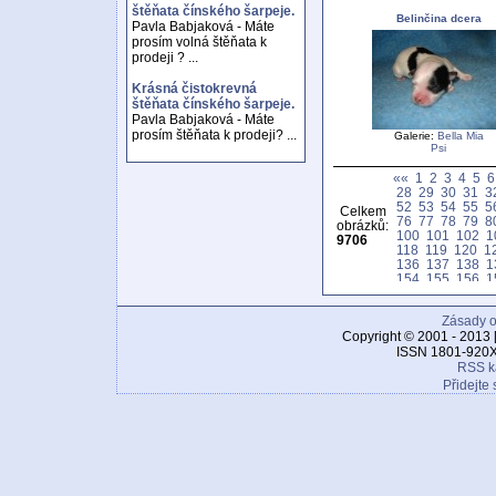
štěňata čínského šarpeje.
Belinčina dcera
Pavla Babjaková - Máte
prosím volná štěňata k
prodeji ? ...
Krásná čistokrevná
štěňata čínského šarpeje.
Pavla Babjaková - Máte
prosím štěňata k prodeji? ...
Galerie:
Bella Mia
Psi
««
1
2
3
4
5
6
28
29
30
31
3
52
53
54
55
5
Celkem
76
77
78
79
8
obrázků:
100
101
102
1
9706
118
119
120
1
136
137
138
1
154
155
156
1
172
173
174
1
190
191
192
1
Zásady o
208
209
210
2
226
227
228
2
Copyright © 2001 - 2013 
244
245
246
2
ISSN 1801-920X
262
263
264
2
RSS k
280
281
282
2
Přidejte 
298
299
300
3
316
317
318
3
334
335
336
3
352
353
354
3
370
371
372
3
388
389
390
3
406
407
408
4
424
425
426
4