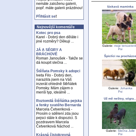
nemáte založenu galerii,
láskavá maminka
popř. máte galerii prázdnou!
Přihlásit se
!
Nejnovější komentáře
Kotec pro psa
Karel - Dobrý den děláte i
jiné rozměry? Děkuji ...
Galerie:
moje tervueren
Psi
JÁ A SÉGRY A
BRÁCHOVÉ
Špiclíci na procházc
Roman Janoušek - Takže se
dá koupit slečna ...
Štěňata Pomsky k adopci
Iveta Filo - Dobrý den,
narazil/a jsem na Váš
inzerát ohledně štěňátek
Pomsky. Mám zájem o
Galerie:
Johanka
Psi
menší typ, ideálně ...
Už mě neštvy, ségra..
Roztomilá štěňátka pejska
a fenky svatého Bernarda
Marcela Četveriková -
Prosím o sdělení zda jsou
pejsci stále k dispozici. S
pozdravem Marcela
Četveriková Náchod ...
Galerie:
Slečna Julie
Psi
Krásná čistokrevná