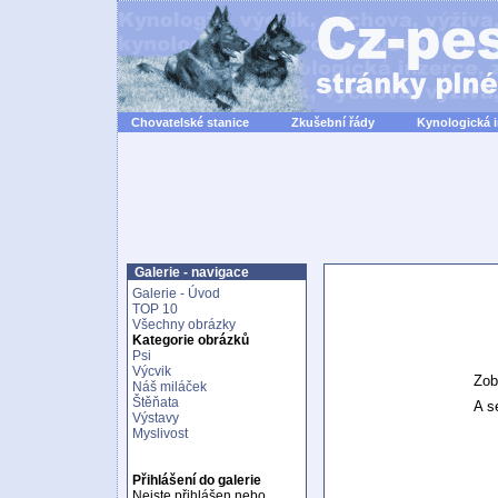
Chovatelské stanice
Zkušební řády
Kynologická 
Galerie - navigace
Galerie - Úvod
TOP 10
Všechny obrázky
Kategorie obrázků
Psi
Výcvik
Zob
Náš miláček
Štěňata
A se
Výstavy
Myslivost
Přihlášení do galerie
Nejste přihlášen nebo