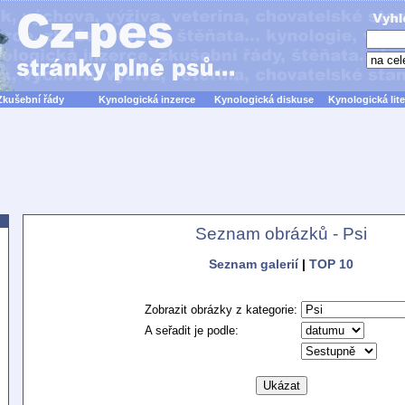
Zkušební řády
Kynologická inzerce
Kynologická diskuse
Kynologická lite
Seznam obrázků - Psi
Seznam galerií
|
TOP 10
Zobrazit obrázky z kategorie:
A seřadit je podle: