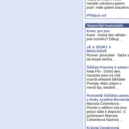
nemáte založenu galerii,
popř. máte galerii prázdno
Přihlásit se
!
Nejnovější komentáře
Kotec pro psa
Karel - Dobrý den děláte i
jiné rozměry? Děkuji ...
JÁ A SÉGRY A
BRÁCHOVÉ
Roman Janoušek - Takže 
dá koupit slečna ...
Štěňata Pomsky k adopci
Iveta Filo - Dobrý den,
narazil/a jsem na Váš
inzerát ohledně štěňátek
Pomsky. Mám zájem o
menší typ, ideálně ...
Roztomilá štěňátka pejsk
a fenky svatého Bernard
Marcela Četveriková -
Prosím o sdělení zda jsou
pejsci stále k dispozici. S
pozdravem Marcela
Četveriková Náchod ...
Krásná čistokrevná