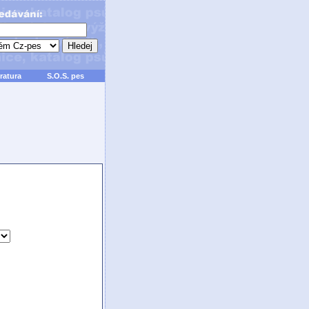
ratura
S.O.S. pes