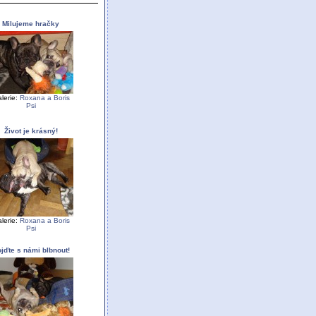
Milujeme hračky
lerie:
Roxana a Boris
Psi
Život je krásný!
lerie:
Roxana a Boris
Psi
jďte s námi blbnout!