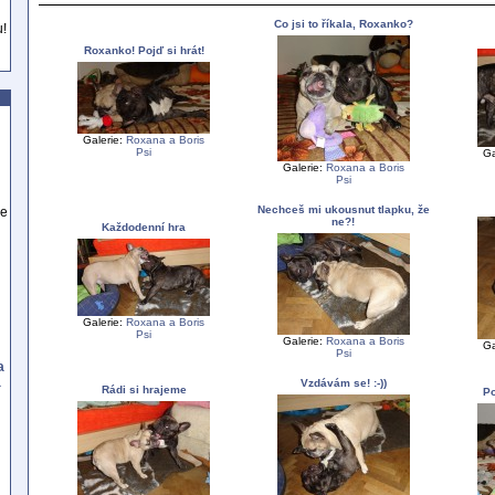
Co jsi to říkala, Roxanko?
u!
Roxanko! Pojď si hrát!
Galerie:
Roxana a Boris
Psi
Ga
Galerie:
Roxana a Boris
Psi
Nechceš mi ukousnut tlapku, že
se
ne?!
Každodenní hra
Galerie:
Roxana a Boris
Psi
Galerie:
Roxana a Boris
Ga
Psi
a
a
Vzdávám se! :-))
Rádi si hrajeme
Po