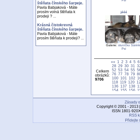
Psi
štěňata čínského šarpeje.
Pavla Babjaková - Máte
prosím volná štěňata k
jééé
prodeji ? ...
Krásná čistokrevná
štěňata čínského šarpeje.
Pavla Babjaková - Máte
prosím štěňata k prodeji? ...
Galerie:
sluníčko Sárin
Psi
««
1
2
3
4
5
6
28
29
30
31
3
52
53
54
55
5
Celkem
76
77
78
79
8
obrázků:
100
101
102
1
9706
118
119
120
1
136
137
138
1
154
155
156
1
172
173
174
1
190
191
192
1
Zásady o
208
209
210
2
226
227
228
2
Copyright © 2001 - 2013 
244
245
246
2
ISSN 1801-920X
262
263
264
2
RSS k
280
281
282
2
Přidejte 
298
299
300
3
316
317
318
3
334
335
336
3
352
353
354
3
370
371
372
3