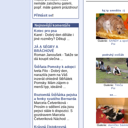
nemáte založenu galerii,
popř. máte galerii prázdnou!
fuj ty smrdiiis :-)
Přihlásit se
!
Nejnovější komentáře
Kotec pro psa
Karel - Dobrý den děláte i
jiné rozměry? Děkuji ...
Galerie:
SANDY a spol
Psi
JÁ A SÉGRY A
BRÁCHOVÉ
Roman Janoušek - Takže se
podruhý cvičák
dá koupit slečna ...
Štěňata Pomsky k adopci
Iveta Filo - Dobrý den,
narazil/a jsem na Váš
inzerát ohledně štěňátek
Pomsky. Mám zájem o
Galerie:
Trinča
menší typ, ideálně ...
Psi
Roztomilá štěňátka pejska
se....
a fenky svatého Bernarda
Marcela Četveriková -
Prosím o sdělení zda jsou
pejsci stále k dispozici. S
pozdravem Marcela
Četveriková Náchod ...
Galerie:
sluníčko Sárin
Krásná čistokrevná