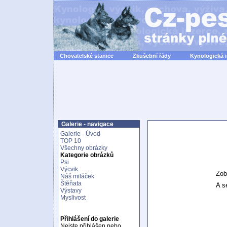
Chovatelské stanice
Zkušební řády
Kynologická 
Galerie - navigace
Galerie - Úvod
TOP 10
Všechny obrázky
Kategorie obrázků
Psi
Výcvik
Zob
Náš miláček
Štěňata
A se
Výstavy
Myslivost
Přihlášení do galerie
Nejste přihlášen nebo