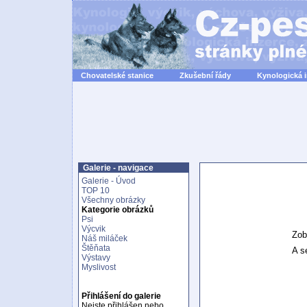
Chovatelské stanice
Zkušební řády
Kynologická 
Galerie - navigace
Galerie - Úvod
TOP 10
Všechny obrázky
Kategorie obrázků
Psi
Výcvik
Zob
Náš miláček
Štěňata
A se
Výstavy
Myslivost
Přihlášení do galerie
Nejste přihlášen nebo