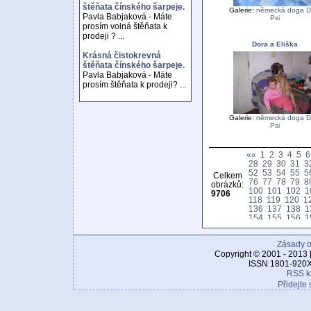
štěňata čínského šarpeje.
Galerie:
německá doga D
Pavla Babjaková - Máte
Psi
prosím volná štěňata k
prodeji ? ...
Dora a Eliška
Krásná čistokrevná
štěňata čínského šarpeje.
Pavla Babjaková - Máte
prosím štěňata k prodeji? ...
Galerie:
německá doga D
Psi
««
1
2
3
4
5
6
28
29
30
31
3
52
53
54
55
5
Celkem
76
77
78
79
8
obrázků:
100
101
102
1
9706
118
119
120
1
136
137
138
1
154
155
156
1
172
173
174
1
190
191
192
1
Zásady o
208
209
210
2
226
227
228
2
Copyright © 2001 - 2013 
244
245
246
2
ISSN 1801-920X
262
263
264
2
RSS k
280
281
282
2
Přidejte 
298
299
300
3
316
317
318
3
334
335
336
3