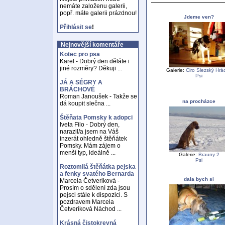
nemáte založenu galerii,
popř. máte galerii prázdnou!
Jdeme ven?
Přihlásit se
!
Nejnovější komentáře
Kotec pro psa
Karel - Dobrý den děláte i
jiné rozměry? Děkuji ...
Galerie:
Ciro Slezský Hrá
Psi
JÁ A SÉGRY A
BRÁCHOVÉ
Roman Janoušek - Takže se
na procházce
dá koupit slečna ...
Štěňata Pomsky k adopci
Iveta Filo - Dobrý den,
narazil/a jsem na Váš
inzerát ohledně štěňátek
Pomsky. Mám zájem o
menší typ, ideálně ...
Galerie:
Brauny 2
Psi
Roztomilá štěňátka pejska
a fenky svatého Bernarda
dala bych si
Marcela Četveriková -
Prosím o sdělení zda jsou
pejsci stále k dispozici. S
pozdravem Marcela
Četveriková Náchod ...
Krásná čistokrevná