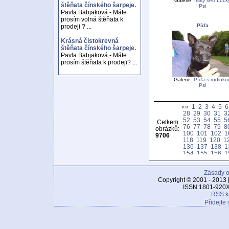
Galerie:
Irský setr Luck
štěňata čínského šarpeje.
Psi
Pavla Babjaková - Máte
prosím volná štěňata k
Píďa
prodeji ? ...
Krásná čistokrevná
štěňata čínského šarpeje.
Pavla Babjaková - Máte
prosím štěňata k prodeji? ...
Galerie:
Píďa s rodinko
Psi
««
1
2
3
4
5
6
28
29
30
31
3
52
53
54
55
5
Celkem
76
77
78
79
8
obrázků:
100
101
102
1
9706
118
119
120
1
136
137
138
1
154
155
156
1
172
173
174
1
190
191
192
1
Zásady o
208
209
210
2
226
227
228
2
Copyright © 2001 - 2013 
244
245
246
2
ISSN 1801-920X
262
263
264
2
RSS k
280
281
282
2
Přidejte 
298
299
300
3
316
317
318
3
334
335
336
3
352
353
354
3