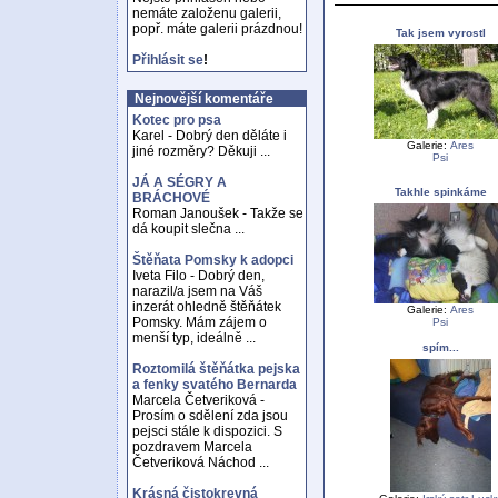
nemáte založenu galerii,
popř. máte galerii prázdnou!
Tak jsem vyrostl
Přihlásit se
!
Nejnovější komentáře
Kotec pro psa
Karel - Dobrý den děláte i
Galerie:
Ares
jiné rozměry? Děkuji ...
Psi
JÁ A SÉGRY A
Takhle spinkáme
BRÁCHOVÉ
Roman Janoušek - Takže se
dá koupit slečna ...
Štěňata Pomsky k adopci
Iveta Filo - Dobrý den,
narazil/a jsem na Váš
inzerát ohledně štěňátek
Galerie:
Ares
Pomsky. Mám zájem o
Psi
menší typ, ideálně ...
spím...
Roztomilá štěňátka pejska
a fenky svatého Bernarda
Marcela Četveriková -
Prosím o sdělení zda jsou
pejsci stále k dispozici. S
pozdravem Marcela
Četveriková Náchod ...
Krásná čistokrevná