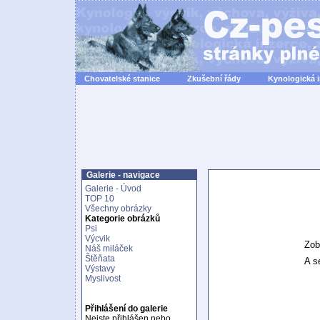
Chovatelské stanice
Zkušební řády
Kynologická 
Galerie - navigace
Galerie - Úvod
TOP 10
Všechny obrázky
Kategorie obrázků
Psi
Výcvik
Zob
Náš miláček
Štěňata
A se
Výstavy
Myslivost
Přihlášení do galerie
Nejste přihlášen nebo