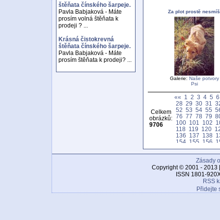
štěňata čínského šarpeje.
Pavla Babjaková - Máte
Za plot prostě nesmíš
prosím volná štěňata k
prodeji ? ...
Krásná čistokrevná
štěňata čínského šarpeje.
Pavla Babjaková - Máte
prosím štěňata k prodeji? ...
Galerie:
Naše potvory
Psi
««
1
2
3
4
5
6
28
29
30
31
3
52
53
54
55
5
Celkem
76
77
78
79
8
obrázků:
100
101
102
1
9706
118
119
120
1
136
137
138
1
154
155
156
1
172
173
174
1
190
191
192
1
Zásady o
208
209
210
2
226
227
228
2
Copyright © 2001 - 2013 
244
245
246
2
ISSN 1801-920X
262
263
264
2
RSS k
280
281
282
2
Přidejte 
298
299
300
3
316
317
318
3
334
335
336
3
352
353
354
3
370
371
372
3