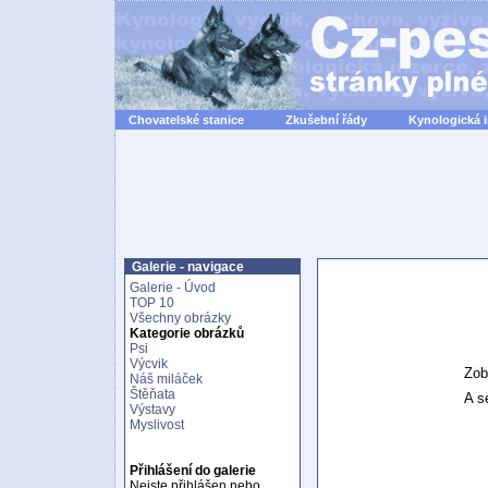
Chovatelské stanice
Zkušební řády
Kynologická 
Galerie - navigace
Galerie - Úvod
TOP 10
Všechny obrázky
Kategorie obrázků
Psi
Výcvik
Zob
Náš miláček
Štěňata
A se
Výstavy
Myslivost
Přihlášení do galerie
Nejste přihlášen nebo