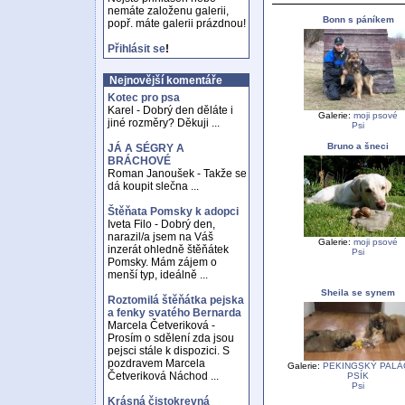
nemáte založenu galerii,
Bonn s páníkem
popř. máte galerii prázdnou!
Přihlásit se
!
Nejnovější komentáře
Kotec pro psa
Karel - Dobrý den děláte i
Galerie:
moji psové
jiné rozměry? Děkuji ...
Psi
Bruno a šneci
JÁ A SÉGRY A
BRÁCHOVÉ
Roman Janoušek - Takže se
dá koupit slečna ...
Štěňata Pomsky k adopci
Iveta Filo - Dobrý den,
narazil/a jsem na Váš
Galerie:
moji psové
inzerát ohledně štěňátek
Psi
Pomsky. Mám zájem o
menší typ, ideálně ...
Sheila se synem
Roztomilá štěňátka pejska
a fenky svatého Bernarda
Marcela Četveriková -
Prosím o sdělení zda jsou
pejsci stále k dispozici. S
pozdravem Marcela
Galerie:
PEKINGSKÝ PAL
Četveriková Náchod ...
PSÍK
Psi
Krásná čistokrevná