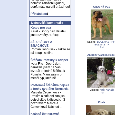
nemáte založenu galerii,
popř. máte galerii prázdnou!
CHOVNÝ PES
Přihlásit se
!
Nejnovější komentáře
Kotec pro psa
Karel - Dobrý den děláte i
jiné rozměry? Děkuji ...
Galerie:
BULLMASTIFF 
JÁ A SÉGRY A
BULMASTIF
BRÁCHOVÉ
Psi
Roman Janoušek - Takže se
dá koupit slečna ...
Anthony Garden Rose
Štěňata Pomsky k adopci
Iveta Filo - Dobrý den,
narazil/a jsem na Váš
inzerát ohledně štěňátek
Pomsky. Mám zájem o
menší typ, ideálně ...
Roztomilá štěňátka pejska
a fenky svatého Bernarda
Galerie:
Naši naháči
Marcela Četveriková -
Psi
Prosím o sdělení zda jsou
pejsci stále k dispozici. S
Kimík
pozdravem Marcela
Četveriková Náchod ...
Krásná čistokrevná