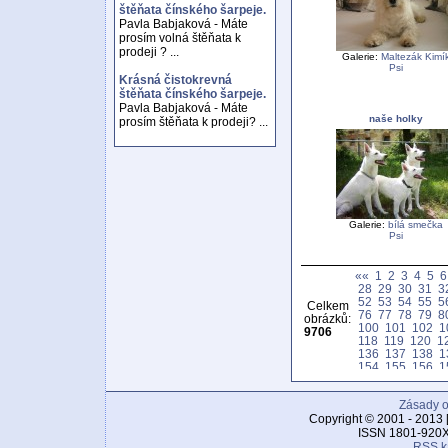
štěňata čínského šarpeje.
Pavla Babjaková - Máte
prosím volná štěňata k
prodeji ? ...
Galerie:
Maltezák Kimí
Psi
Krásná čistokrevná
štěňata čínského šarpeje.
Pavla Babjaková - Máte
naše holky
prosím štěňata k prodeji? ...
Galerie:
bílá smečka
Psi
««
1
2
3
4
5
6
28
29
30
31
3
52
53
54
55
5
Celkem
76
77
78
79
8
obrázků:
100
101
102
1
9706
118
119
120
1
136
137
138
1
154
155
156
1
172
173
174
1
190
191
192
1
Zásady o
208
209
210
2
226
227
228
2
Copyright © 2001 - 2013 
244
245
246
2
ISSN 1801-920X
262
263
264
2
RSS k