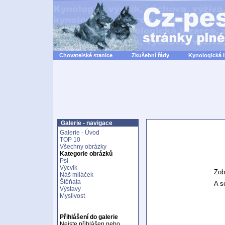
Chovatelské stanice
Zkušební řády
Kynologická 
Galerie - navigace
Galerie - Úvod
TOP 10
Všechny obrázky
Kategorie obrázků
Psi
Výcvik
Zob
Náš miláček
Štěňata
A se
Výstavy
Myslivost
Přihlášení do galerie
Nejste přihlášen nebo