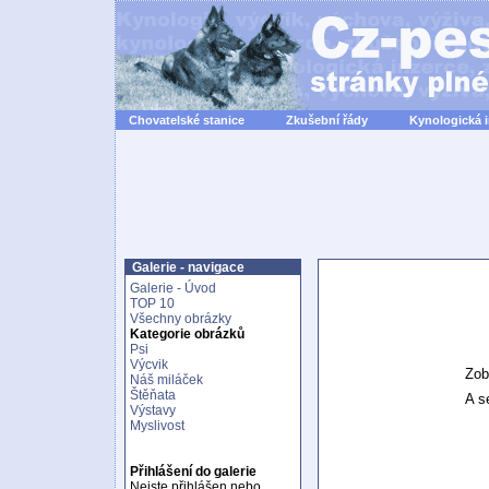
Chovatelské stanice
Zkušební řády
Kynologická 
Galerie - navigace
Galerie - Úvod
TOP 10
Všechny obrázky
Kategorie obrázků
Psi
Výcvik
Zob
Náš miláček
Štěňata
A se
Výstavy
Myslivost
Přihlášení do galerie
Nejste přihlášen nebo