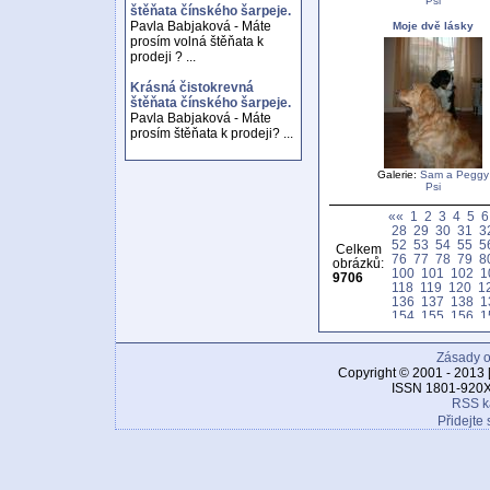
Psi
štěňata čínského šarpeje.
Pavla Babjaková - Máte
Moje dvě lásky
prosím volná štěňata k
prodeji ? ...
Krásná čistokrevná
štěňata čínského šarpeje.
Pavla Babjaková - Máte
prosím štěňata k prodeji? ...
Galerie:
Sam a Peggy
Psi
««
1
2
3
4
5
6
28
29
30
31
3
52
53
54
55
5
Celkem
76
77
78
79
8
obrázků:
100
101
102
1
9706
118
119
120
1
136
137
138
1
154
155
156
1
172
173
174
1
190
191
192
1
Zásady o
208
209
210
2
226
227
228
2
Copyright © 2001 - 2013 
244
245
246
2
ISSN 1801-920X
262
263
264
2
RSS k
280
281
282
2
Přidejte 
298
299
300
3
316
317
318
3
334
335
336
3
352
353
354
3
370
371
372
3