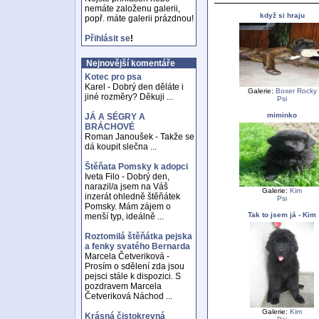
nemáte založenu galerii,
když si hraju
popř. máte galerii prázdnou!
Přihlásit se
!
Nejnovější komentáře
Kotec pro psa
Karel - Dobrý den děláte i
Galerie:
Boxer Rocky
jiné rozměry? Děkuji ...
Psi
miminko
JÁ A SÉGRY A
BRÁCHOVÉ
Roman Janoušek - Takže se
dá koupit slečna ...
Štěňata Pomsky k adopci
Iveta Filo - Dobrý den,
narazil/a jsem na Váš
Galerie:
Kim
inzerát ohledně štěňátek
Psi
Pomsky. Mám zájem o
Tak to jsem já - Kim
menší typ, ideálně ...
Roztomilá štěňátka pejska
a fenky svatého Bernarda
Marcela Četveriková -
Prosím o sdělení zda jsou
pejsci stále k dispozici. S
pozdravem Marcela
Četveriková Náchod ...
Galerie:
Kim
Krásná čistokrevná