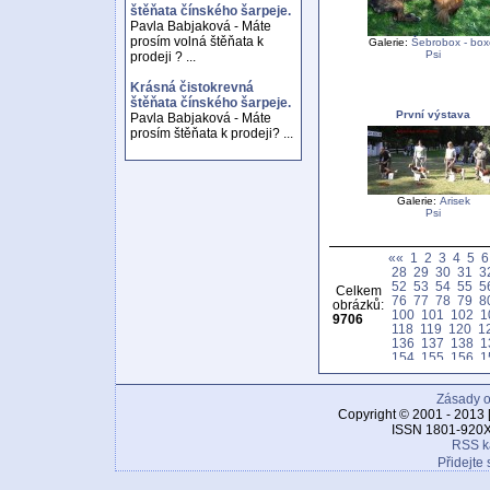
štěňata čínského šarpeje.
Pavla Babjaková - Máte
prosím volná štěňata k
Galerie:
Šebrobox - box
Psi
prodeji ? ...
Krásná čistokrevná
štěňata čínského šarpeje.
První výstava
Pavla Babjaková - Máte
prosím štěňata k prodeji? ...
Galerie:
Arisek
Psi
««
1
2
3
4
5
6
28
29
30
31
3
52
53
54
55
5
Celkem
76
77
78
79
8
obrázků:
100
101
102
1
9706
118
119
120
1
136
137
138
1
154
155
156
1
172
173
174
1
190
191
192
1
Zásady o
208
209
210
2
226
227
228
2
Copyright © 2001 - 2013 
244
245
246
2
ISSN 1801-920X
262
263
264
2
RSS k
280
281
282
2
Přidejte 
298
299
300
3
316
317
318
3