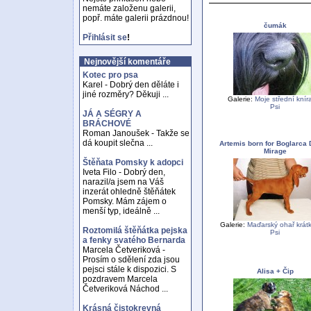
nemáte založenu galerii,
popř. máte galerii prázdnou!
čumák
Přihlásit se
!
Nejnovější komentáře
Kotec pro psa
Karel - Dobrý den děláte i
jiné rozměry? Děkuji ...
Galerie:
Moje střední knír
Psi
JÁ A SÉGRY A
BRÁCHOVÉ
Roman Janoušek - Takže se
dá koupit slečna ...
Artemis born for Boglarca 
Mirage
Štěňata Pomsky k adopci
Iveta Filo - Dobrý den,
narazil/a jsem na Váš
inzerát ohledně štěňátek
Pomsky. Mám zájem o
menší typ, ideálně ...
Galerie:
Maďarský ohař krátk
Roztomilá štěňátka pejska
Psi
a fenky svatého Bernarda
Marcela Četveriková -
Prosím o sdělení zda jsou
pejsci stále k dispozici. S
Alisa + Čip
pozdravem Marcela
Četveriková Náchod ...
Krásná čistokrevná