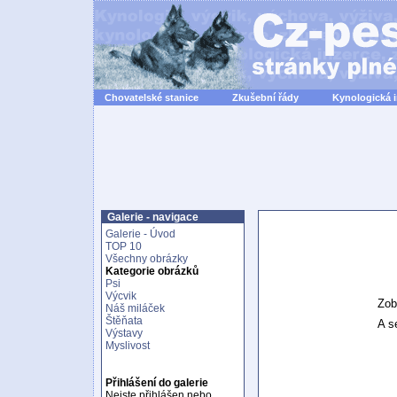
Chovatelské stanice
Zkušební řády
Kynologická 
Galerie - navigace
Galerie - Úvod
TOP 10
Všechny obrázky
Kategorie obrázků
Psi
Výcvik
Zob
Náš miláček
Štěňata
A se
Výstavy
Myslivost
Přihlášení do galerie
Nejste přihlášen nebo