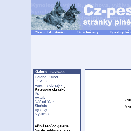
Chovatelské stanice
Zkušební řády
Kynologická 
Galerie - navigace
Galerie - Úvod
TOP 10
Všechny obrázky
Kategorie obrázků
Psi
Výcvik
Zob
Náš miláček
Štěňata
A se
Výstavy
Myslivost
Přihlášení do galerie
Nejste přihlášen nebo