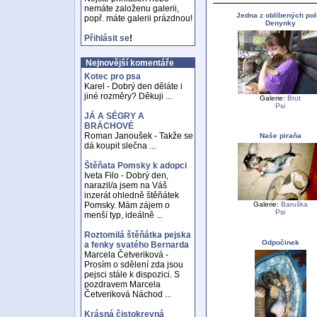
nemáte založenu galerii,
Jedna z oblíbených po
popř. máte galerii prázdnou!
Denynky
Přihlásit se
!
Nejnovější komentáře
Kotec pro psa
Karel - Dobrý den děláte i
jiné rozměry? Děkuji ...
Galerie:
Brut
Psi
JÁ A SÉGRY A
BRÁCHOVÉ
Roman Janoušek - Takže se
Naše piraňa
dá koupit slečna ...
Štěňata Pomsky k adopci
Iveta Filo - Dobrý den,
narazil/a jsem na Váš
inzerát ohledně štěňátek
Galerie:
Baruška
Pomsky. Mám zájem o
Psi
menší typ, ideálně ...
Roztomilá štěňátka pejska
Odpočinek
a fenky svatého Bernarda
Marcela Četveriková -
Prosím o sdělení zda jsou
pejsci stále k dispozici. S
pozdravem Marcela
Četveriková Náchod ...
Krásná čistokrevná