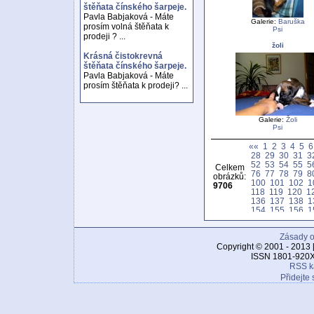
štěňata čínského šarpeje.
Pavla Babjaková - Máte
Galerie:
Baruška
prosím volná štěňata k
Psi
prodeji ? ...
žoli
Krásná čistokrevná
štěňata čínského šarpeje.
Pavla Babjaková - Máte
prosím štěňata k prodeji? ...
Galerie:
Žoli
Psi
««
1
2
3
4
5
6
28
29
30
31
3
52
53
54
55
5
Celkem
76
77
78
79
8
obrázků:
100
101
102
1
9706
118
119
120
1
136
137
138
1
154
155
156
1
172
173
174
1
190
191
192
1
Zásady o
208
209
210
2
226
227
228
2
Copyright © 2001 - 2013 
244
245
246
2
ISSN 1801-920X
262
263
264
2
RSS k
280
281
282
2
Přidejte 
298
299
300
3
316
317
318
3
334
335
336
3
352
353
354
3