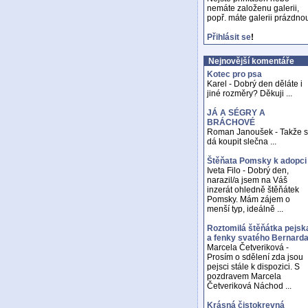
nemáte založenu galerii,
popř. máte galerii prázdno
Přihlásit se
!
Nejnovější komentáře
Kotec pro psa
Karel - Dobrý den děláte i
jiné rozměry? Děkuji ...
JÁ A SÉGRY A
BRÁCHOVÉ
Roman Janoušek - Takže 
dá koupit slečna ...
Štěňata Pomsky k adopci
Iveta Filo - Dobrý den,
narazil/a jsem na Váš
inzerát ohledně štěňátek
Pomsky. Mám zájem o
menší typ, ideálně ...
Roztomilá štěňátka pejsk
a fenky svatého Bernard
Marcela Četveriková -
Prosím o sdělení zda jsou
pejsci stále k dispozici. S
pozdravem Marcela
Četveriková Náchod ...
Krásná čistokrevná