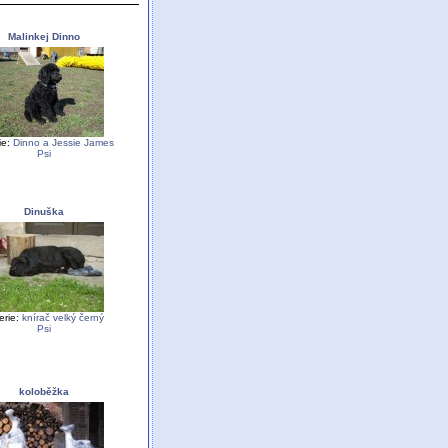
Malinkej Dinno
ie:
Dinno a Jessie James
Psi
Dinuška
erie:
knírač velký černý
Psi
koloběžka