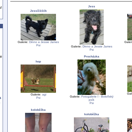
Jess
u!
Jessíčééék
Galerie:
Dinno a Jessie James
Galer
Psi
Galerie:
Dinno a Jessie James
Psi
se
Procházka
hop
Gal
Galerie:
agi
Galerie:
Fotogalerie I - Boloňský
a
Psi
psík
a
Psi
koloběžka
koloběžka