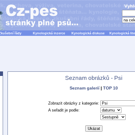
Zkušební řády
Kynologická inzerce
Kynologická diskuse
Kynologická lite
Seznam obrázků - Psi
Seznam galerií
|
TOP 10
Zobrazit obrázky z kategorie:
A seřadit je podle: