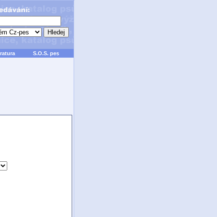
ratura
S.O.S. pes