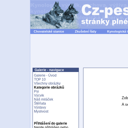
Chovatelské stanice
Zkušební řády
Kynologická 
Galerie - navigace
Galerie - Úvod
TOP 10
Všechny obrázky
Kategorie obrázků
Psi
Výcvik
Zob
Náš miláček
Štěňata
A se
Výstavy
Myslivost
Přihlášení do galerie
Nejste přihlášen nebo