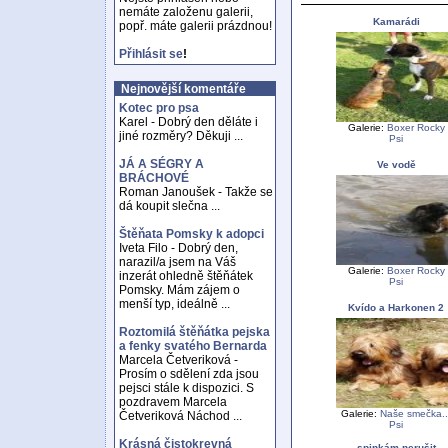
nemáte založenu galerii,
Kamarádi
popř. máte galerii prázdnou!
Přihlásit se
!
Nejnovější komentáře
Kotec pro psa
Karel - Dobrý den děláte i
Galerie:
Boxer Rocky
jiné rozměry? Děkuji ...
Psi
JÁ A SÉGRY A
Ve vodě
BRÁCHOVÉ
Roman Janoušek - Takže se
dá koupit slečna ...
Štěňata Pomsky k adopci
Iveta Filo - Dobrý den,
narazil/a jsem na Váš
Galerie:
Boxer Rocky
inzerát ohledně štěňátek
Psi
Pomsky. Mám zájem o
menší typ, ideálně ...
Kvído a Harkonen 2
Roztomilá štěňátka pejska
a fenky svatého Bernarda
Marcela Četveriková -
Prosím o sdělení zda jsou
pejsci stále k dispozici. S
pozdravem Marcela
Galerie:
Naše smečka..
Četveriková Náchod ...
Psi
Krásná čistokrevná
spinkám-nerušit