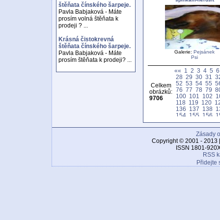
štěňata čínského šarpeje.
Pavla Babjaková - Máte
prosím volná štěňata k
prodeji ? ...
Krásná čistokrevná
štěňata čínského šarpeje.
Galerie:
Pejsánek
Pavla Babjaková - Máte
Psi
prosím štěňata k prodeji? ...
««
1
2
3
4
5
6
28
29
30
31
3
52
53
54
55
5
Celkem
76
77
78
79
8
obrázků:
100
101
102
1
9706
118
119
120
1
136
137
138
1
154
155
156
1
172
173
174
1
190
191
192
1
Zásady o
208
209
210
2
226
227
228
2
Copyright © 2001 - 2013 
244
245
246
2
ISSN 1801-920X
262
263
264
2
RSS k
280
281
282
2
Přidejte 
298
299
300
3
316
317
318
3
334
335
336
3
352
353
354
3
370
371
372
3
388
389
390
3
406
407
408
4
424
425
426
4
442
443
444
4