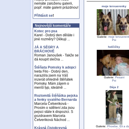
nemáte založenu galerii,
moje tervuerenky
popř. máte galerii prázdnou!
Přihlásit se
!
Nejnovější komentáře
Kotec pro psa
Karel - Dobrý den děláte i
Galerie:
moje tervueren
jiné rozměry? Děkuji ...
Psi
holčičky
JÁ A SÉGRY A
BRÁCHOVÉ
Roman Janoušek - Takže se
dá koupit slečna ...
Štěňata Pomsky k adopci
Iveta Filo - Dobrý den,
narazil/a jsem na Váš
Galerie:
Pesani
inzerát ohledně štěňátek
Psi
Pomsky. Mám zájem o
Dája 2
menší typ, ideálně ...
Roztomilá štěňátka pejska
a fenky svatého Bernarda
Marcela Četveriková -
Prosím o sdělení zda jsou
pejsci stále k dispozici. S
pozdravem Marcela
Četveriková Náchod ...
Galerie:
Phoebe, Eli a da
Krásná čistokrevná