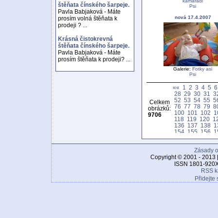
kamarádi
štěňata čínského šarpeje.
Psi
Pavla Babjaková - Máte
nová 17.4.2007
prosím volná štěňata k
prodeji ? ...
Krásná čistokrevná
štěňata čínského šarpeje.
Pavla Babjaková - Máte
prosím štěňata k prodeji? ...
Galerie:
Fotky asi
Psi
««
1
2
3
4
5
6
28
29
30
31
3
52
53
54
55
5
Celkem
76
77
78
79
8
obrázků:
100
101
102
1
9706
118
119
120
1
136
137
138
1
154
155
156
1
172
173
174
1
190
191
192
1
Zásady o
208
209
210
2
226
227
228
2
Copyright © 2001 - 2013 
244
245
246
2
ISSN 1801-920X
262
263
264
2
RSS k
280
281
282
2
Přidejte 
298
299
300
3
316
317
318
3
334
335
336
3
352
353
354
3
370
371
372
3
388
389
390
3