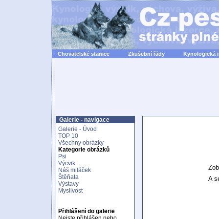
Chovatelské stanice
Zkušební řády
Kynologická 
Galerie - navigace
Galerie - Úvod
TOP 10
Všechny obrázky
Kategorie obrázků
Psi
Výcvik
Zob
Náš miláček
Štěňata
A se
Výstavy
Myslivost
Přihlášení do galerie
Nejste přihlášen nebo