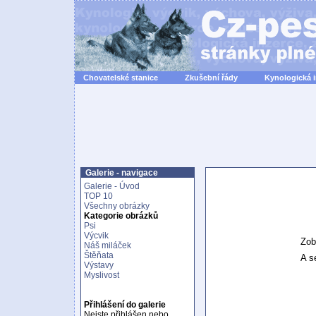
Chovatelské stanice
Zkušební řády
Kynologická 
Galerie - navigace
Galerie - Úvod
TOP 10
Všechny obrázky
Kategorie obrázků
Psi
Výcvik
Zob
Náš miláček
Štěňata
A se
Výstavy
Myslivost
Přihlášení do galerie
Nejste přihlášen nebo