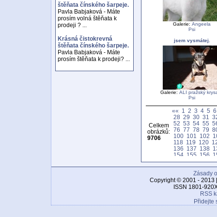
štěňata čínského šarpeje.
Pavla Babjaková - Máte
prosím volná štěňata k
Galerie:
Angeela
prodeji ? ...
Psi
Krásná čistokrevná
jsem vysmátej.
štěňata čínského šarpeje.
Pavla Babjaková - Máte
prosím štěňata k prodeji? ...
Galerie:
ALI pražský krysa
Psi
««
1
2
3
4
5
6
28
29
30
31
3
52
53
54
55
5
Celkem
76
77
78
79
8
obrázků:
100
101
102
1
9706
118
119
120
1
136
137
138
1
154
155
156
1
172
173
174
1
190
191
192
1
Zásady o
208
209
210
2
226
227
228
2
Copyright © 2001 - 2013 
244
245
246
2
ISSN 1801-920X
262
263
264
2
RSS k
280
281
282
2
Přidejte 
298
299
300
3
316
317
318
3