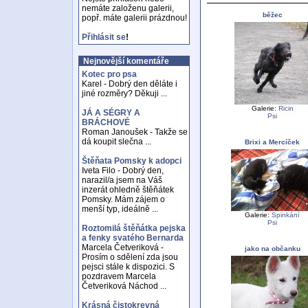
nemáte založenu galerii,
běžec
popř. máte galerii prázdnou!
Přihlásit se
!
Nejnovější komentáře
Kotec pro psa
Karel - Dobrý den děláte i
jiné rozměry? Děkuji ...
Galerie:
Ricin
JÁ A SÉGRY A
Psi
BRÁCHOVÉ
Roman Janoušek - Takže se
dá koupit slečna ...
Brixi a Mercíček
Štěňata Pomsky k adopci
Iveta Filo - Dobrý den,
narazil/a jsem na Váš
inzerát ohledně štěňátek
Pomsky. Mám zájem o
menší typ, ideálně ...
Galerie:
Spinkání
Psi
Roztomilá štěňátka pejska
a fenky svatého Bernarda
Marcela Četveriková -
jako na občanku
Prosím o sdělení zda jsou
pejsci stále k dispozici. S
pozdravem Marcela
Četveriková Náchod ...
Krásná čistokrevná