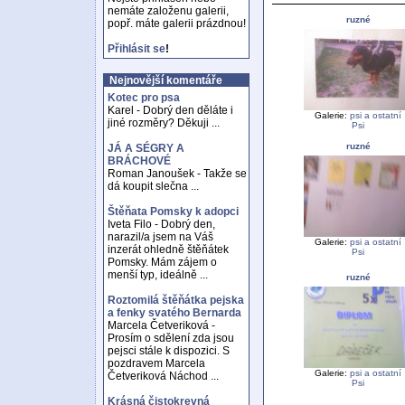
nemáte založenu galerii,
ruzné
popř. máte galerii prázdnou!
Přihlásit se
!
Nejnovější komentáře
Kotec pro psa
Karel - Dobrý den děláte i
Galerie:
psi a ostatní
jiné rozměry? Děkuji ...
Psi
ruzné
JÁ A SÉGRY A
BRÁCHOVÉ
Roman Janoušek - Takže se
dá koupit slečna ...
Štěňata Pomsky k adopci
Iveta Filo - Dobrý den,
narazil/a jsem na Váš
Galerie:
psi a ostatní
inzerát ohledně štěňátek
Psi
Pomsky. Mám zájem o
menší typ, ideálně ...
ruzné
Roztomilá štěňátka pejska
a fenky svatého Bernarda
Marcela Četveriková -
Prosím o sdělení zda jsou
pejsci stále k dispozici. S
pozdravem Marcela
Galerie:
psi a ostatní
Četveriková Náchod ...
Psi
Krásná čistokrevná