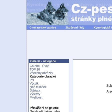
Chovatelské stanice
Zkušební řády
Kynologická 
Galerie - navigace
Galerie - Úvod
TOP 10
Všechny obrázky
Kategorie obrázků
Psi
Výcvik
Zob
Náš miláček
Štěňata
A se
Výstavy
Myslivost
Přihlášení do galerie
Nejste přihlášen nebo