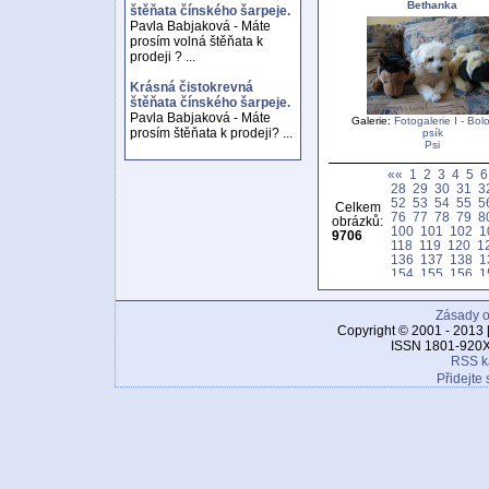
Bethanka
štěňata čínského šarpeje.
Pavla Babjaková - Máte
prosím volná štěňata k
prodeji ? ...
Krásná čistokrevná
štěňata čínského šarpeje.
Pavla Babjaková - Máte
Galerie:
Fotogalerie I - Bol
prosím štěňata k prodeji? ...
psík
Psi
««
1
2
3
4
5
6
28
29
30
31
3
52
53
54
55
5
Celkem
76
77
78
79
8
obrázků:
100
101
102
1
9706
118
119
120
1
136
137
138
1
154
155
156
1
172
173
174
1
190
191
192
1
Zásady o
208
209
210
2
226
227
228
2
Copyright © 2001 - 2013 
244
245
246
2
ISSN 1801-920X
262
263
264
2
RSS k
280
281
282
2
Přidejte 
298
299
300
3
316
317
318
3
334
335
336
3
352
353
354
3
370
371
372
3
388
389
390
3
406
407
408
4
424
425
426
4