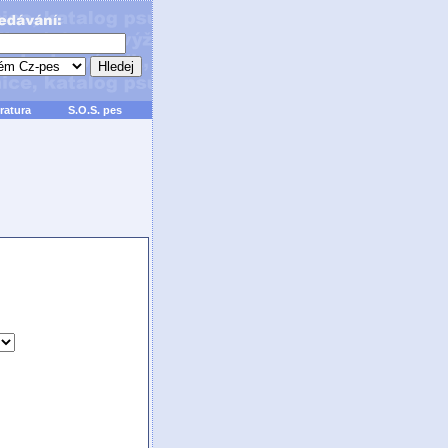
ratura
S.O.S. pes