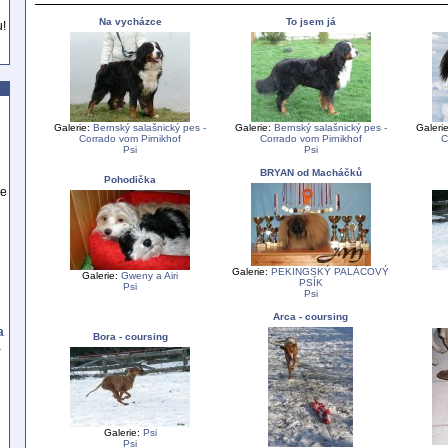
Na vycházce
To jsem já
u!
Galerie:
Bernský salašnický pes -
Galerie:
Bernský salašnický pes -
Galeri
Corrado vom Pirnikhof
Corrado vom Pirnikhof
C
Psi
Psi
BRYAN od Macháčků
Pohodička
se
Galerie:
PEKINGSKÝ PALÁCOVÝ
Galerie:
Gweny a Airi
PSÍK
Psi
Psi
Arca - coursing
a
Bora - coursing
a
Galerie:
Psi
Psi