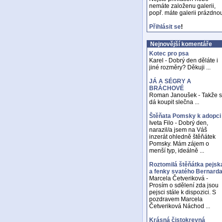
nemáte založenu galerii,
popř. máte galerii prázdno
Přihlásit se
!
Nejnovější komentáře
Kotec pro psa
Karel - Dobrý den děláte i
jiné rozměry? Děkuji ...
JÁ A SÉGRY A
BRÁCHOVÉ
Roman Janoušek - Takže 
dá koupit slečna ...
Štěňata Pomsky k adopci
Iveta Filo - Dobrý den,
narazil/a jsem na Váš
inzerát ohledně štěňátek
Pomsky. Mám zájem o
menší typ, ideálně ...
Roztomilá štěňátka pejsk
a fenky svatého Bernard
Marcela Četveriková -
Prosím o sdělení zda jsou
pejsci stále k dispozici. S
pozdravem Marcela
Četveriková Náchod ...
Krásná čistokrevná