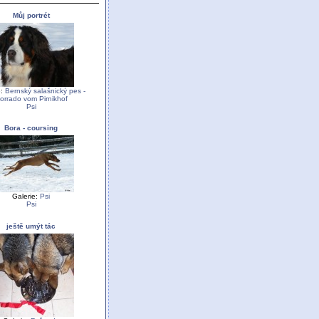
Můj portrét
e:
Bernský salašnický pes -
orrado vom Pirnikhof
Psi
Bora - coursing
Galerie:
Psi
Psi
ještě umýt tác