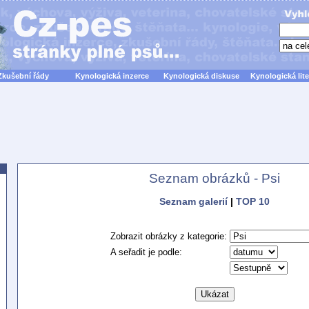
Zkušební řády
Kynologická inzerce
Kynologická diskuse
Kynologická lite
Seznam obrázků - Psi
Seznam galerií
|
TOP 10
Zobrazit obrázky z kategorie:
A seřadit je podle: