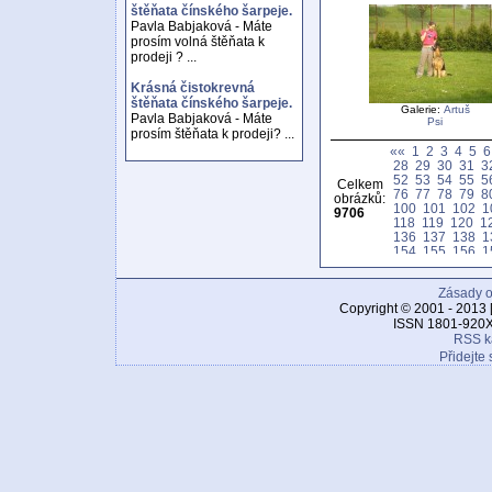
štěňata čínského šarpeje.
Pavla Babjaková - Máte
prosím volná štěňata k
prodeji ? ...
Krásná čistokrevná
štěňata čínského šarpeje.
Galerie:
Artuš
Pavla Babjaková - Máte
Psi
prosím štěňata k prodeji? ...
««
1
2
3
4
5
6
28
29
30
31
3
52
53
54
55
5
Celkem
76
77
78
79
8
obrázků:
100
101
102
1
9706
118
119
120
1
136
137
138
1
154
155
156
1
172
173
174
1
190
191
192
1
Zásady o
208
209
210
2
226
227
228
2
Copyright © 2001 - 2013 
244
245
246
2
ISSN 1801-920X
262
263
264
2
RSS k
280
281
282
2
Přidejte 
298
299
300
3
316
317
318
3
334
335
336
3
352
353
354
3
370
371
372
3
388
389
390
3
406
407
408
4
424
425
426
4
442
443
444
4