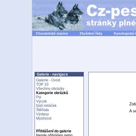
Chovatelské stanice
Zkušební řády
Kynologická 
Galerie - navigace
Galerie - Úvod
TOP 10
Všechny obrázky
Kategorie obrázků
Psi
Výcvik
Zob
Náš miláček
Štěňata
A se
Výstavy
Myslivost
Přihlášení do galerie
Nejste přihlášen nebo