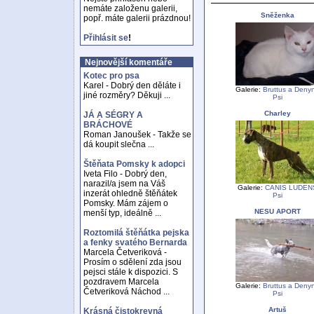
nemáte založenu galerii,
Sněženka
popř. máte galerii prázdnou!
Přihlásit se
!
Nejnovější komentáře
Kotec pro psa
Karel - Dobrý den děláte i
Galerie:
Bruttus a Deny
jiné rozměry? Děkuji ...
Psi
Charley
JÁ A SÉGRY A
BRÁCHOVÉ
Roman Janoušek - Takže se
dá koupit slečna ...
Štěňata Pomsky k adopci
Iveta Filo - Dobrý den,
narazil/a jsem na Váš
Galerie:
CANIS LUDEN
inzerát ohledně štěňátek
Psi
Pomsky. Mám zájem o
NESU APORT
menší typ, ideálně ...
Roztomilá štěňátka pejska
a fenky svatého Bernarda
Marcela Četveriková -
Prosím o sdělení zda jsou
pejsci stále k dispozici. S
pozdravem Marcela
Galerie:
Bruttus a Deny
Četveriková Náchod ...
Psi
Artuš
Krásná čistokrevná