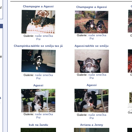
Champagne a Agassi
Champagne a Agassi
u!
Galerie:
naše smečka
G
Galerie:
naše smečka
Psi
Psi
Champinka-takhle se směju tas já
Agassi-takhle se směju
se
Galerie:
naše smečka
G
Galerie:
naše smečka
Psi
Psi
Agassi
Agassi
a
a
Ga
Galerie:
naše smečka
Galerie:
naše smečka
Psi
Psi
kuk na žandu
Arriana a Jenny