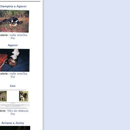
Champina a Agassi
alerie:
naše smečka
Psi
Agassi
alerie:
naše smečka
Psi
kao
lerie:
Věci do diskuze.
Psi
Arriana a Jenny