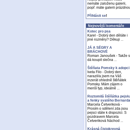
nemáte založenu galerii,
popř. máte galerii prázdno
Přihlásit se
!
Nejnovější komentáře
Kotec pro psa
Karel - Dobrý den děláte i
jiné rozměry? Děkuji ...
JÁ A SÉGRY A
BRÁCHOVÉ
Roman Janoušek - Takže 
dá koupit slečna ...
Štěňata Pomsky k adopci
Iveta Filo - Dobrý den,
narazil/a jsem na Váš
inzerát ohledně štěňátek
Pomsky. Mám zájem o
menší typ, ideálně ...
Roztomilá štěňátka pejsk
a fenky svatého Bernard
Marcela Četveriková -
Prosím o sdělení zda jsou
pejsci stále k dispozici. S
pozdravem Marcela
Četveriková Náchod ...
Krásná čistokrevná