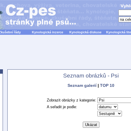
Zkušební řády
Kynologická inzerce
Kynologická diskuse
Kynologická lite
Seznam obrázků - Psi
Seznam galerií
|
TOP 10
Zobrazit obrázky z kategorie:
A seřadit je podle: