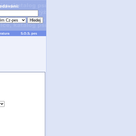
ratura
S.O.S. pes