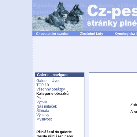
Chovatelské stanice
Zkušební řády
Kynologická 
Galerie - navigace
Galerie - Úvod
TOP 10
Všechny obrázky
Kategorie obrázků
Psi
Výcvik
Zob
Náš miláček
Štěňata
A se
Výstavy
Myslivost
Přihlášení do galerie
Nejste přihlášen nebo