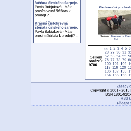
štěňata čínského šarpeje.
Pavla Babjaková - Máte
Předvánoční procház
prosím volná štěňata k
prodeji ? ...
Krásná čistokrevná
štěňata čínského šarpeje.
Pavla Babjaková - Máte
prosím štěňata k prodeji? ...
Galerie:
Roxana a Bori
Psi
««
1
2
3
4
5
6
28
29
30
31
3
52
53
54
55
5
Celkem
76
77
78
79
8
obrázků:
100
101
102
1
9706
118
119
120
1
136
137
138
1
154
155
156
1
172
173
174
1
190
191
192
1
Zásady o
208
209
210
2
226
227
228
2
Copyright © 2001 - 2013 
244
245
246
2
ISSN 1801-920X
262
263
264
2
RSS k
280
281
282
2
Přidejte 
298
299
300
3
316
317
318
3
334
335
336
3
352
353
354
3
370
371
372
3
388
389
390
3
406
407
408
4