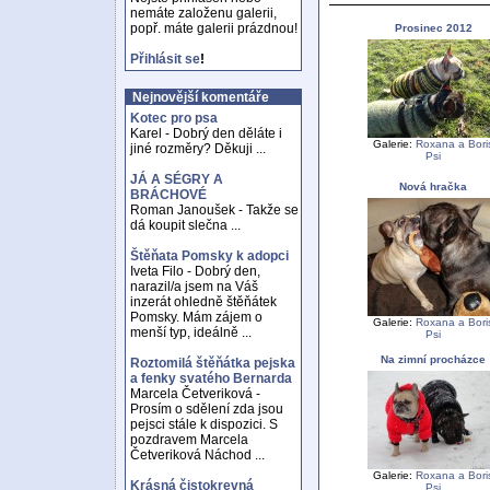
nemáte založenu galerii,
popř. máte galerii prázdnou!
Prosinec 2012
Přihlásit se
!
Nejnovější komentáře
Kotec pro psa
Karel - Dobrý den děláte i
Galerie:
Roxana a Bori
jiné rozměry? Děkuji ...
Psi
JÁ A SÉGRY A
Nová hračka
BRÁCHOVÉ
Roman Janoušek - Takže se
dá koupit slečna ...
Štěňata Pomsky k adopci
Iveta Filo - Dobrý den,
narazil/a jsem na Váš
inzerát ohledně štěňátek
Pomsky. Mám zájem o
Galerie:
Roxana a Bori
menší typ, ideálně ...
Psi
Na zimní procházce
Roztomilá štěňátka pejska
a fenky svatého Bernarda
Marcela Četveriková -
Prosím o sdělení zda jsou
pejsci stále k dispozici. S
pozdravem Marcela
Četveriková Náchod ...
Galerie:
Roxana a Bori
Krásná čistokrevná
Psi