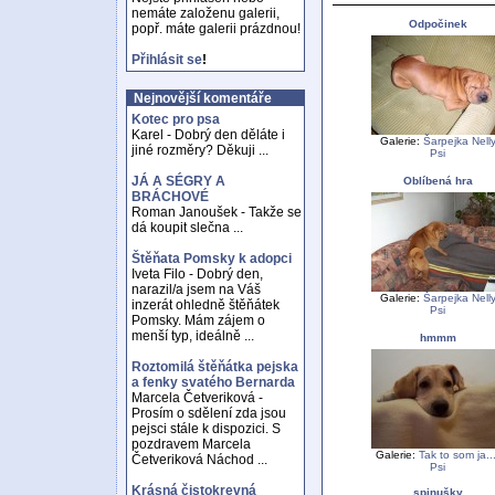
nemáte založenu galerii,
Odpočinek
popř. máte galerii prázdnou!
Přihlásit se
!
Nejnovější komentáře
Kotec pro psa
Karel - Dobrý den děláte i
Galerie:
Šarpejka Nell
jiné rozměry? Děkuji ...
Psi
JÁ A SÉGRY A
Oblíbená hra
BRÁCHOVÉ
Roman Janoušek - Takže se
dá koupit slečna ...
Štěňata Pomsky k adopci
Iveta Filo - Dobrý den,
narazil/a jsem na Váš
Galerie:
Šarpejka Nell
inzerát ohledně štěňátek
Psi
Pomsky. Mám zájem o
menší typ, ideálně ...
hmmm
Roztomilá štěňátka pejska
a fenky svatého Bernarda
Marcela Četveriková -
Prosím o sdělení zda jsou
pejsci stále k dispozici. S
pozdravem Marcela
Galerie:
Tak to som ja...
Četveriková Náchod ...
Psi
Krásná čistokrevná
spinušky