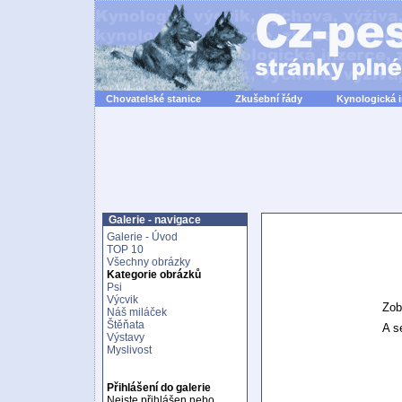
Chovatelské stanice
Zkušební řády
Kynologická 
Galerie - navigace
Galerie - Úvod
TOP 10
Všechny obrázky
Kategorie obrázků
Psi
Výcvik
Zob
Náš miláček
Štěňata
A se
Výstavy
Myslivost
Přihlášení do galerie
Nejste přihlášen nebo