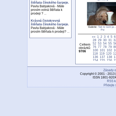
štěňata čínského šarpeje.
Pavla Babjaková - Máte
prosím volná štěňata k
prodeji ? ...
Krásná čistokrevná
štěňata čínského šarpeje.
Galerie:
Tak to som ja...
Pavla Babjaková - Máte
Psi
prosím štěňata k prodeji? ...
««
1
2
3
4
5
6
28
29
30
31
3
52
53
54
55
5
Celkem
76
77
78
79
8
obrázků:
100
101
102
1
9706
118
119
120
1
136
137
138
1
154
155
156
1
172
173
174
1
190
191
192
1
Zásady o
208
209
210
2
226
227
228
2
Copyright © 2001 - 2013 
244
245
246
2
ISSN 1801-920X
262
263
264
2
RSS k
280
281
282
2
Přidejte 
298
299
300
3
316
317
318
3
334
335
336
3
352
353
354
3
370
371
372
3
388
389
390
3
406
407
408
4
424
425
426
4
442
443
444
4