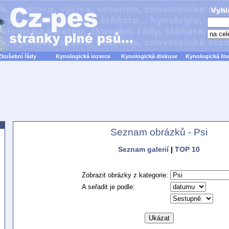
Zkušební řády
Kynologická inzerce
Kynologická diskuse
Kynologická lite
Seznam obrázků - Psi
Seznam galerií
|
TOP 10
Zobrazit obrázky z kategorie:
A seřadit je podle: