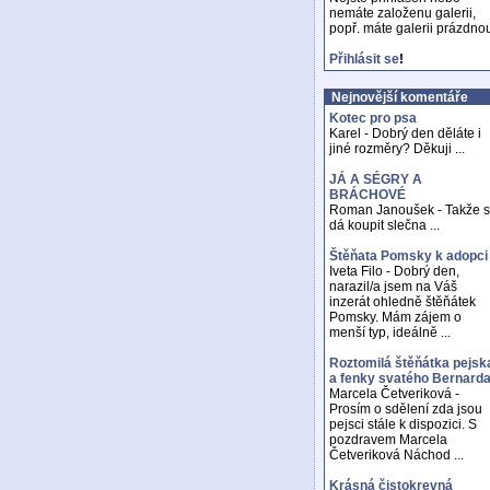
nemáte založenu galerii,
popř. máte galerii prázdno
Přihlásit se
!
Nejnovější komentáře
Kotec pro psa
Karel - Dobrý den děláte i
jiné rozměry? Děkuji ...
JÁ A SÉGRY A
BRÁCHOVÉ
Roman Janoušek - Takže 
dá koupit slečna ...
Štěňata Pomsky k adopci
Iveta Filo - Dobrý den,
narazil/a jsem na Váš
inzerát ohledně štěňátek
Pomsky. Mám zájem o
menší typ, ideálně ...
Roztomilá štěňátka pejsk
a fenky svatého Bernard
Marcela Četveriková -
Prosím o sdělení zda jsou
pejsci stále k dispozici. S
pozdravem Marcela
Četveriková Náchod ...
Krásná čistokrevná