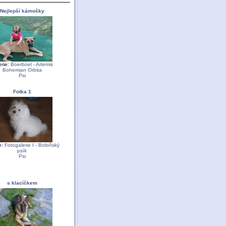
Nejlepší kámošky
erie:
Boerboel - Artemis
Bohemian Orbita
Psi
Fotka 1
e:
Fotogalerie I - Boloňský
psík
Psi
s klacíčkem