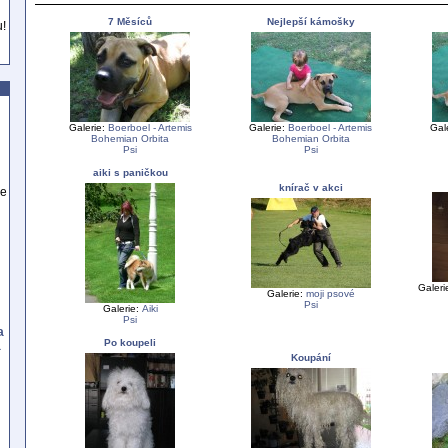
7 Měsíců
Nejlepší kámošky
u!
Galerie:
Boerboel - Artemis
Galerie:
Boerboel - Artemis
Gal
Bohemian Orbita
Bohemian Orbita
Psi
Psi
aiki s paničkou
knírač v akci
se
Galeri
Galerie:
moji psové
Psi
Galerie:
Aiki
Psi
a
Po koupeli
a
Koupání