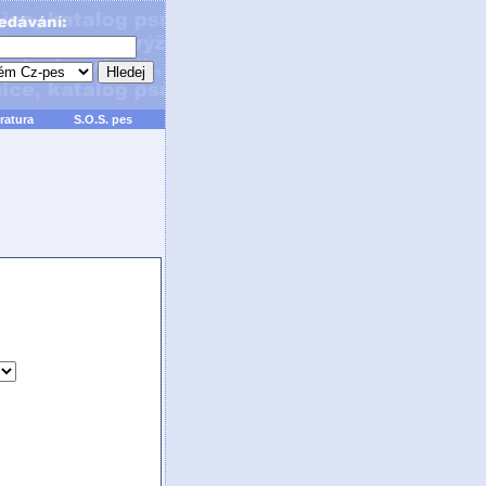
ratura
S.O.S. pes