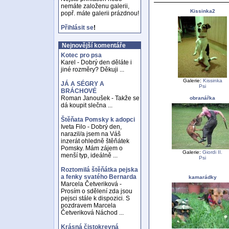
nemáte založenu galerii,
Kissinka2
popř. máte galerii prázdnou!
Přihlásit se
!
Nejnovější komentáře
Kotec pro psa
Karel - Dobrý den děláte i
jiné rozměry? Děkuji ...
Galerie:
Kissinka
JÁ A SÉGRY A
Psi
BRÁCHOVÉ
Roman Janoušek - Takže se
obranářka
dá koupit slečna ...
Štěňata Pomsky k adopci
Iveta Filo - Dobrý den,
narazil/a jsem na Váš
inzerát ohledně štěňátek
Pomsky. Mám zájem o
Galerie:
Giordi II.
menší typ, ideálně ...
Psi
Roztomilá štěňátka pejska
a fenky svatého Bernarda
kamarádky
Marcela Četveriková -
Prosím o sdělení zda jsou
pejsci stále k dispozici. S
pozdravem Marcela
Četveriková Náchod ...
Krásná čistokrevná