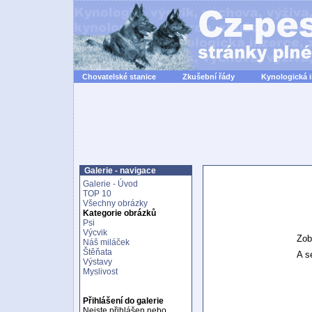
Chovatelské stanice
Zkušební řády
Kynologická 
Galerie - navigace
Galerie - Úvod
TOP 10
Všechny obrázky
Kategorie obrázků
Psi
Výcvik
Zob
Náš miláček
Štěňata
A se
Výstavy
Myslivost
Přihlášení do galerie
Nejste přihlášen nebo