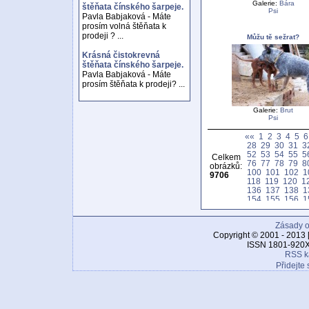
Galerie:
Bára
štěňata čínského šarpeje.
Psi
Pavla Babjaková - Máte
prosím volná štěňata k
prodeji ? ...
Můžu tě sežrat?
Krásná čistokrevná
štěňata čínského šarpeje.
Pavla Babjaková - Máte
prosím štěňata k prodeji? ...
Galerie:
Brut
Psi
««
1
2
3
4
5
6
28
29
30
31
3
52
53
54
55
5
Celkem
76
77
78
79
8
obrázků:
100
101
102
1
9706
118
119
120
1
136
137
138
1
154
155
156
1
172
173
174
1
190
191
192
1
Zásady o
208
209
210
2
226
227
228
2
Copyright © 2001 - 2013 
244
245
246
2
ISSN 1801-920X
262
263
264
2
RSS k
280
281
282
2
Přidejte 
298
299
300
3
316
317
318
3
334
335
336
3
352
353
354
3
370
371
372
3