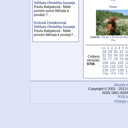
Psi
štěňata čínského šarpeje.
Pavla Babjaková - Máte
Fame
prosím volná štěňata k
prodeji ? ...
Krásná čistokrevná
štěňata čínského šarpeje.
Pavla Babjaková - Máte
prosím štěňata k prodeji? ...
Galerie:
Fame z Korycanskýc
Psi
««
1
2
3
4
5
6
28
29
30
31
3
52
53
54
55
5
Celkem
76
77
78
79
8
obrázků:
100
101
102
1
9706
118
119
120
1
136
137
138
1
154
155
156
1
172
173
174
1
190
191
192
1
Zásady o
208
209
210
2
226
227
228
2
Copyright © 2001 - 2013 
244
245
246
2
ISSN 1801-920X
262
263
264
2
RSS k
280
281
282
2
Přidejte 
298
299
300
3
316
317
318
3
334
335
336
3
352
353
354
3
370
371
372
3
388
389
390
3
406
407
408
4