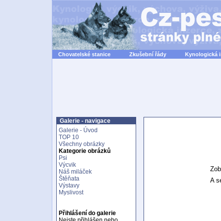
Chovatelské stanice
Zkušební řády
Kynologická 
Galerie - navigace
Galerie - Úvod
TOP 10
Všechny obrázky
Kategorie obrázků
Psi
Výcvik
Zob
Náš miláček
Štěňata
A se
Výstavy
Myslivost
Přihlášení do galerie
Nejste přihlášen nebo