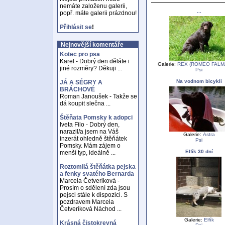
nemáte založenu galerii,
...
popř. máte galerii prázdnou!
Přihlásit se
!
Nejnovější komentáře
Kotec pro psa
Karel - Dobrý den děláte i
Galerie:
REX (ROMEO FALM
jiné rozměry? Děkuji ...
Psi
Na vodnom bicykli
JÁ A SÉGRY A
BRÁCHOVÉ
Roman Janoušek - Takže se
dá koupit slečna ...
Štěňata Pomsky k adopci
Iveta Filo - Dobrý den,
narazil/a jsem na Váš
Galerie:
Astra
inzerát ohledně štěňátek
Psi
Pomsky. Mám zájem o
Elfík 30 dní
menší typ, ideálně ...
Roztomilá štěňátka pejska
a fenky svatého Bernarda
Marcela Četveriková -
Prosím o sdělení zda jsou
pejsci stále k dispozici. S
pozdravem Marcela
Četveriková Náchod ...
Galerie:
Elfík
Krásná čistokrevná