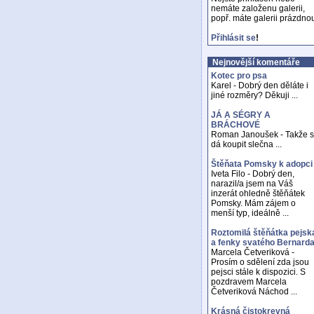
nemáte založenu galerii,
popř. máte galerii prázdno
Přihlásit se
!
Nejnovější komentáře
Kotec pro psa
Karel - Dobrý den děláte i
jiné rozměry? Děkuji ...
JÁ A SÉGRY A
BRÁCHOVÉ
Roman Janoušek - Takže 
dá koupit slečna ...
Štěňata Pomsky k adopci
Iveta Filo - Dobrý den,
narazil/a jsem na Váš
inzerát ohledně štěňátek
Pomsky. Mám zájem o
menší typ, ideálně ...
Roztomilá štěňátka pejsk
a fenky svatého Bernard
Marcela Četveriková -
Prosím o sdělení zda jsou
pejsci stále k dispozici. S
pozdravem Marcela
Četveriková Náchod ...
Krásná čistokrevná