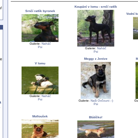
Koupání v lomu - srnčí ratlík
u!
Srnčí ratlík byronek
Vodní k
Galerie:
Naháč
Psi
Galerie:
Naháč
Psi
Meggy z Jenive
M
se
V lomu
Galerie:
Naháč
Psi
Galerie:
Naši Ovčouni :-)
Ga
a
Psi
a
Molloušek
Blátíčko!