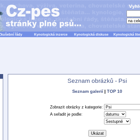
Zkušební řády
Kynologická inzerce
Kynologická diskuse
Kynologická lite
Seznam obrázků - Psi
Seznam galerií
|
TOP 10
Zobrazit obrázky z kategorie:
A seřadit je podle: