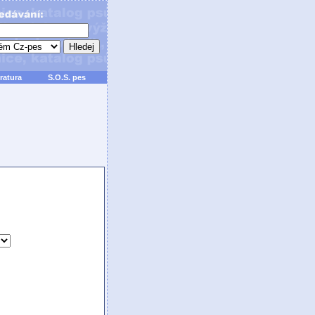
ratura
S.O.S. pes