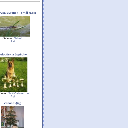
rysa Byronek - srnčí ratlík
Galerie:
Naháč
Psi
oloušek a úspěchy
lerie:
Naši Ovčouni :-)
Psi
Vánoce:-))))))