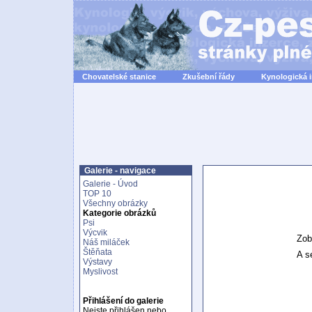
Chovatelské stanice
Zkušební řády
Kynologická 
Galerie - navigace
Galerie - Úvod
TOP 10
Všechny obrázky
Kategorie obrázků
Psi
Výcvik
Zob
Náš miláček
Štěňata
A se
Výstavy
Myslivost
Přihlášení do galerie
Nejste přihlášen nebo