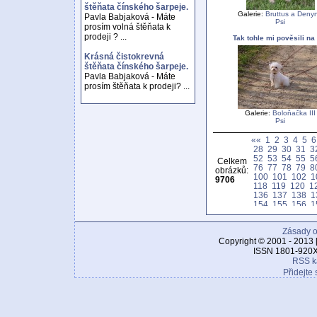
štěňata čínského šarpeje.
Galerie:
Bruttus a Deny
Pavla Babjaková - Máte
Psi
prosím volná štěňata k
prodeji ? ...
Tak tohle mi pověsili na
Krásná čistokrevná
štěňata čínského šarpeje.
Pavla Babjaková - Máte
prosím štěňata k prodeji? ...
Galerie:
Boloňačka III
Psi
««
1
2
3
4
5
6
28
29
30
31
3
52
53
54
55
5
Celkem
76
77
78
79
8
obrázků:
100
101
102
1
9706
118
119
120
1
136
137
138
1
154
155
156
1
172
173
174
1
190
191
192
1
Zásady o
208
209
210
2
226
227
228
2
Copyright © 2001 - 2013 
244
245
246
2
ISSN 1801-920X
262
263
264
2
RSS k
280
281
282
2
Přidejte 
298
299
300
3
316
317
318
3
334
335
336
3
352
353
354
3
370
371
372
3