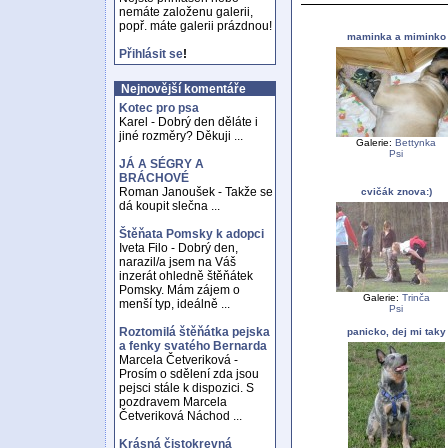
nemáte založenu galerii,
popř. máte galerii prázdnou!
maminka a miminko
Přihlásit se
!
Nejnovější komentáře
Kotec pro psa
Karel - Dobrý den děláte i
jiné rozměry? Děkuji ...
Galerie:
Bettynka
Psi
JÁ A SÉGRY A
BRÁCHOVÉ
Roman Janoušek - Takže se
cvičák znova:)
dá koupit slečna ...
Štěňata Pomsky k adopci
Iveta Filo - Dobrý den,
narazil/a jsem na Váš
inzerát ohledně štěňátek
Pomsky. Mám zájem o
Galerie:
Trinča
menší typ, ideálně ...
Psi
Roztomilá štěňátka pejska
panicko, dej mi taky
a fenky svatého Bernarda
Marcela Četveriková -
Prosím o sdělení zda jsou
pejsci stále k dispozici. S
pozdravem Marcela
Četveriková Náchod ...
Krásná čistokrevná