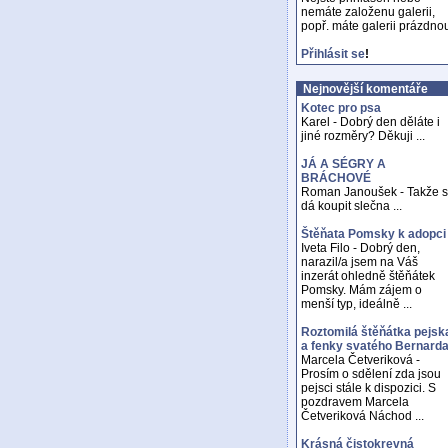
nemáte založenu galerii,
popř. máte galerii prázdno
Přihlásit se
!
Nejnovější komentáře
Kotec pro psa
Karel - Dobrý den děláte i
jiné rozměry? Děkuji ...
JÁ A SÉGRY A
BRÁCHOVÉ
Roman Janoušek - Takže 
dá koupit slečna ...
Štěňata Pomsky k adopci
Iveta Filo - Dobrý den,
narazil/a jsem na Váš
inzerát ohledně štěňátek
Pomsky. Mám zájem o
menší typ, ideálně ...
Roztomilá štěňátka pejsk
a fenky svatého Bernard
Marcela Četveriková -
Prosím o sdělení zda jsou
pejsci stále k dispozici. S
pozdravem Marcela
Četveriková Náchod ...
Krásná čistokrevná