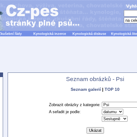
Zkušební řády
Kynologická inzerce
Kynologická diskuse
Kynologická lite
Seznam obrázků - Psi
Seznam galerií
|
TOP 10
Zobrazit obrázky z kategorie:
A seřadit je podle: