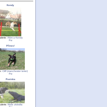
Kendy
alerie:
Akim a Kendy
Psi
Přines!
ie:
Cliff (manchester terier)
Psi
Pusinka
alerie:
Naše zlobidla