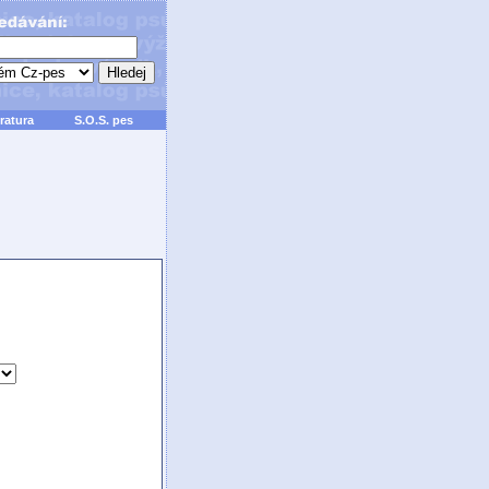
ratura
S.O.S. pes