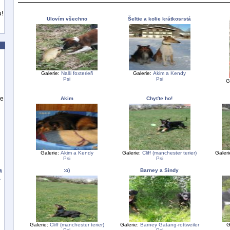
u!
Ulovím všechno
Šeltie a kolie krátkosrstá
Galerie:
Naši foxterieři
Galerie:
Akim a Kendy
Psi
Psi
G
se
Akim
Chyťte ho!
Galerie:
Akim a Kendy
Galerie:
Cliff (manchester terier)
Galer
Psi
Psi
a
:o)
Barney a Sindy
a
Galerie:
Cliff (manchester terier)
Galerie:
Barney Gatang-rottweiler
G