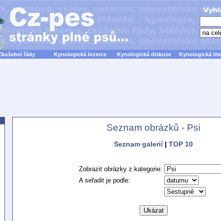
Zkušební řády
Kynologická inzerce
Kynologická diskuse
Kynologická lite
Seznam obrázků - Psi
Seznam galerií
|
TOP 10
Zobrazit obrázky z kategorie:
A seřadit je podle: