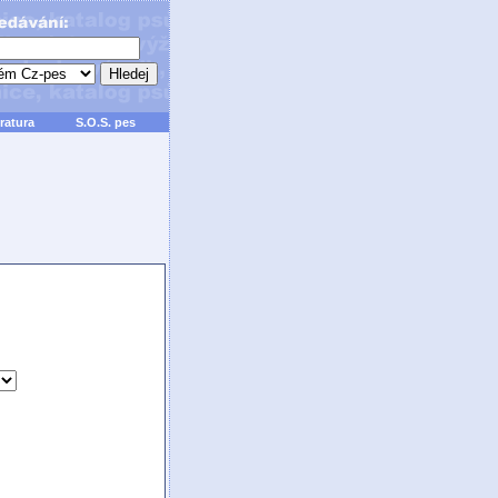
ratura
S.O.S. pes