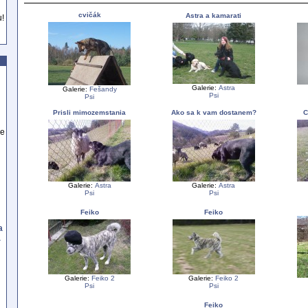
cvičák
Astra a kamarati
u!
Galerie:
Astra
Galerie:
Fešandy
Psi
Psi
Prisli mimozemstania
Ako sa k vam dostanem?
C
se
Galerie:
Astra
Galerie:
Astra
Psi
Psi
Feiko
Feiko
a
a
Galerie:
Feiko 2
Galerie:
Feiko 2
Psi
Psi
Feiko