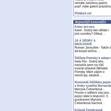
nemáte založenu galerii,
popř. máte galerii prázdno
Přihlásit se
!
Nejnovější komentáře
Kotec pro psa
Karel - Dobrý den děláte i
jiné rozměry? Děkuji ...
JÁ A SÉGRY A
BRÁCHOVÉ
Roman Janoušek - Takže 
dá koupit slečna ...
Štěňata Pomsky k adopci
Iveta Filo - Dobrý den,
narazil/a jsem na Váš
inzerát ohledně štěňátek
Pomsky. Mám zájem o
menší typ, ideálně ...
Roztomilá štěňátka pejsk
a fenky svatého Bernard
Marcela Četveriková -
Prosím o sdělení zda jsou
pejsci stále k dispozici. S
pozdravem Marcela
Četveriková Náchod ...
Krásná čistokrevná