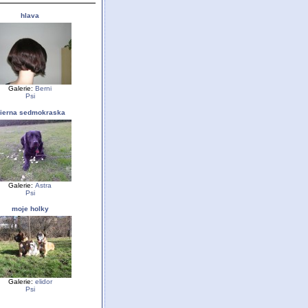
hlava
Galerie:
Berni
Psi
ierna sedmokraska
Galerie:
Astra
Psi
moje holky
Galerie:
elidor
Psi