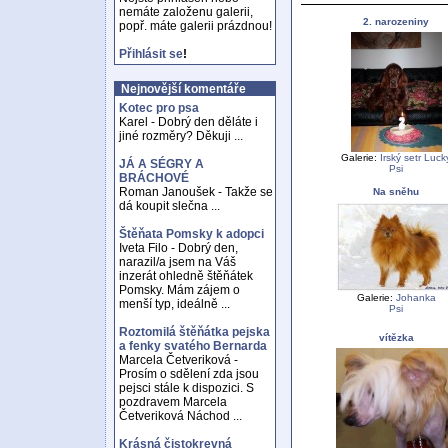
nemáte založenu galerii,
2. narozeniny
popř. máte galerii prázdnou!
Přihlásit se
!
Nejnovější komentáře
Kotec pro psa
Karel - Dobrý den děláte i
jiné rozměry? Děkuji ...
Galerie:
Irský setr Luck
JÁ A SÉGRY A
Psi
BRÁCHOVÉ
Roman Janoušek - Takže se
Na sněhu
dá koupit slečna ...
Štěňata Pomsky k adopci
Iveta Filo - Dobrý den,
narazil/a jsem na Váš
inzerát ohledně štěňátek
Pomsky. Mám zájem o
Galerie:
Johanka
menší typ, ideálně ...
Psi
Roztomilá štěňátka pejska
vítězka
a fenky svatého Bernarda
Marcela Četveriková -
Prosím o sdělení zda jsou
pejsci stále k dispozici. S
pozdravem Marcela
Četveriková Náchod ...
Krásná čistokrevná