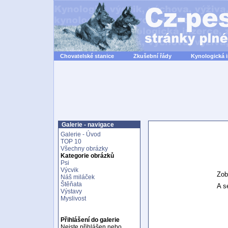
Chovatelské stanice
Zkušební řády
Kynologická 
Galerie - navigace
Galerie - Úvod
TOP 10
Všechny obrázky
Kategorie obrázků
Psi
Výcvik
Zob
Náš miláček
Štěňata
A se
Výstavy
Myslivost
Přihlášení do galerie
Nejste přihlášen nebo