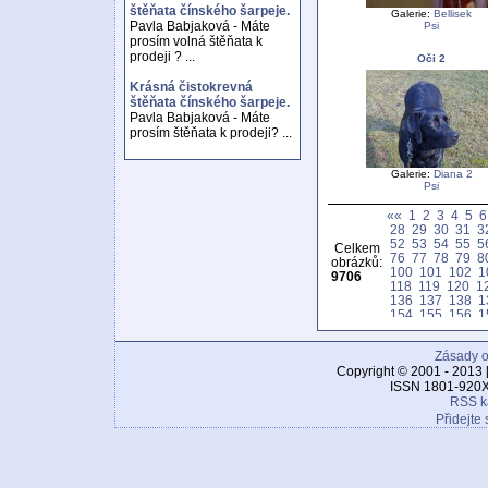
štěňata čínského šarpeje.
Galerie:
Bellisek
Pavla Babjaková - Máte
Psi
prosím volná štěňata k
prodeji ? ...
Oči 2
Krásná čistokrevná
štěňata čínského šarpeje.
Pavla Babjaková - Máte
prosím štěňata k prodeji? ...
Galerie:
Diana 2
Psi
««
1
2
3
4
5
6
28
29
30
31
3
52
53
54
55
5
Celkem
76
77
78
79
8
obrázků:
100
101
102
1
9706
118
119
120
1
136
137
138
1
154
155
156
1
172
173
174
1
190
191
192
1
Zásady o
208
209
210
2
226
227
228
2
Copyright © 2001 - 2013 
244
245
246
2
ISSN 1801-920X
262
263
264
2
RSS k
280
281
282
2
Přidejte 
298
299
300
3
316
317
318
3
334
335
336
3
352
353
354
3
370
371
372
3