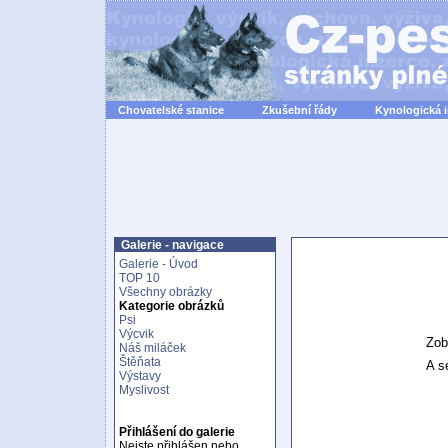
Chovatelské stanice
Zkušební řády
Kynologická 
Galerie - navigace
Galerie - Úvod
TOP 10
Všechny obrázky
Kategorie obrázků
Psi
Výcvik
Zob
Náš miláček
Štěňata
A se
Výstavy
Myslivost
Přihlášení do galerie
Nejste přihlášen nebo