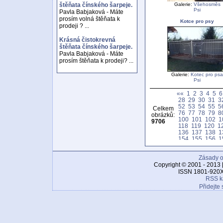
Galerie:
Všehosměs
štěňata čínského šarpeje.
Psi
Pavla Babjaková - Máte
prosím volná štěňata k
Kotce pro psy
prodeji ? ...
Krásná čistokrevná
štěňata čínského šarpeje.
Pavla Babjaková - Máte
prosím štěňata k prodeji? ...
Galerie:
Kotec pro psa
Psi
««
1
2
3
4
5
6
28
29
30
31
3
52
53
54
55
5
Celkem
76
77
78
79
8
obrázků:
100
101
102
1
9706
118
119
120
1
136
137
138
1
154
155
156
1
172
173
174
1
190
191
192
1
Zásady o
208
209
210
2
226
227
228
2
Copyright © 2001 - 2013 
244
245
246
2
ISSN 1801-920X
262
263
264
2
RSS k
280
281
282
2
Přidejte 
298
299
300
3
316
317
318
3
334
335
336
3
352
353
354
3
370
371
372
3
388
389
390
3