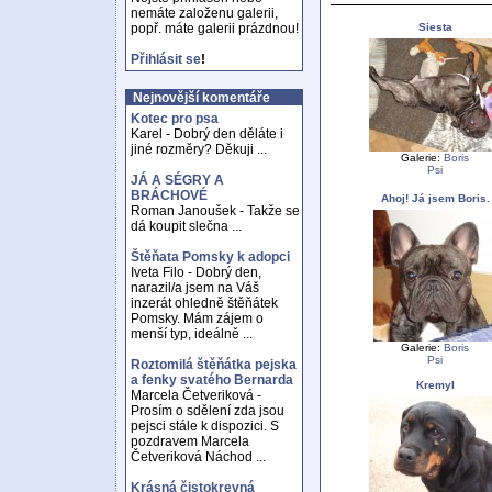
nemáte založenu galerii,
Siesta
popř. máte galerii prázdnou!
Přihlásit se
!
Nejnovější komentáře
Kotec pro psa
Karel - Dobrý den děláte i
jiné rozměry? Děkuji ...
Galerie:
Boris
Psi
JÁ A SÉGRY A
BRÁCHOVÉ
Ahoj! Já jsem Boris.
Roman Janoušek - Takže se
dá koupit slečna ...
Štěňata Pomsky k adopci
Iveta Filo - Dobrý den,
narazil/a jsem na Váš
inzerát ohledně štěňátek
Pomsky. Mám zájem o
menší typ, ideálně ...
Galerie:
Boris
Psi
Roztomilá štěňátka pejska
a fenky svatého Bernarda
Kremyl
Marcela Četveriková -
Prosím o sdělení zda jsou
pejsci stále k dispozici. S
pozdravem Marcela
Četveriková Náchod ...
Krásná čistokrevná