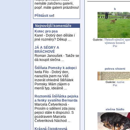
nemáte založenu galerii,
popř. máte galerii prázdnou!
b
Přihlásit se
!
Nejnovější komentáře
Kotec pro psa
Karel - Dobrý den děláte i
jiné rozměry? Děkuji ...
Galerie:
Třeboň-výroční spe
výstava boxerů
Psi
JÁ A SÉGRY A
BRÁCHOVÉ
Roman Janoušek - Takže se
dá koupit slečna ...
Štěňata Pomsky k adopci
poleva slozeni
Iveta Filo - Dobrý den,
narazil/a jsem na Váš
inzerát ohledně štěňátek
Galerie:
ruzne
Pomsky. Mám zájem o
Psi
menší typ, ideálně ...
Roztomilá štěňátka pejska
a fenky svatého Bernarda
Marcela Četveriková -
Prosím o sdělení zda jsou
slečna Sádlo
pejsci stále k dispozici. S
pozdravem Marcela
Četveriková Náchod ...
Krásná čistokrevná