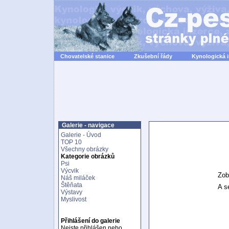
Chovatelské stanice
Zkušební řády
Kynologická 
Galerie - navigace
Galerie - Úvod
TOP 10
Všechny obrázky
Kategorie obrázků
Psi
Výcvik
Zob
Náš miláček
Štěňata
A se
Výstavy
Myslivost
Přihlášení do galerie
Nejste přihlášen nebo