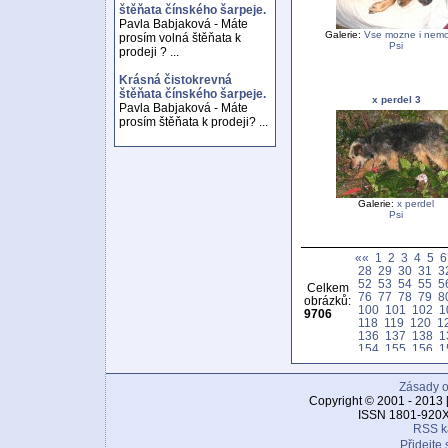
štěňata čínského šarpeje.
Pavla Babjaková - Máte
Galerie:
Vse mozne i nem
prosím volná štěňata k
Psi
prodeji ? ...
Krásná čistokrevná
štěňata čínského šarpeje.
x perdel 3
Pavla Babjaková - Máte
prosím štěňata k prodeji? ...
Galerie:
x perdel
Psi
««
1
2
3
4
5
6
28
29
30
31
3
52
53
54
55
5
Celkem
76
77
78
79
8
obrázků:
100
101
102
1
9706
118
119
120
1
136
137
138
1
154
155
156
1
172
173
174
1
190
191
192
1
Zásady o
208
209
210
2
226
227
228
2
Copyright © 2001 - 2013 
244
245
246
2
ISSN 1801-920X
262
263
264
2
RSS k
280
281
282
2
Přidejte 