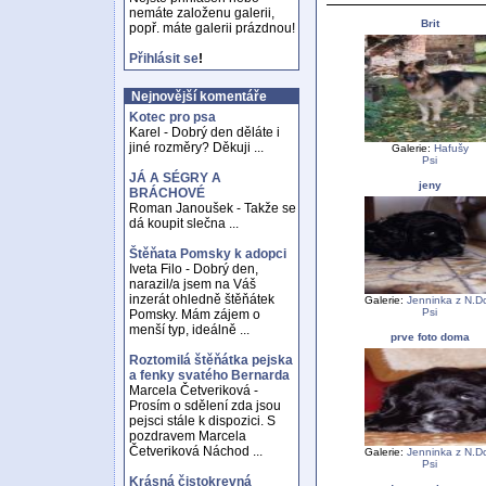
nemáte založenu galerii,
Brit
popř. máte galerii prázdnou!
Přihlásit se
!
Nejnovější komentáře
Kotec pro psa
Karel - Dobrý den děláte i
jiné rozměry? Děkuji ...
Galerie:
Hafušy
Psi
JÁ A SÉGRY A
jeny
BRÁCHOVÉ
Roman Janoušek - Takže se
dá koupit slečna ...
Štěňata Pomsky k adopci
Iveta Filo - Dobrý den,
narazil/a jsem na Váš
inzerát ohledně štěňátek
Galerie:
Jenninka z N.D
Psi
Pomsky. Mám zájem o
menší typ, ideálně ...
prve foto doma
Roztomilá štěňátka pejska
a fenky svatého Bernarda
Marcela Četveriková -
Prosím o sdělení zda jsou
pejsci stále k dispozici. S
pozdravem Marcela
Četveriková Náchod ...
Galerie:
Jenninka z N.D
Psi
Krásná čistokrevná