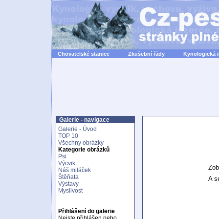
Chovatelské stanice
Zkušební řády
Kynologická 
Galerie - navigace
Galerie - Úvod
TOP 10
Všechny obrázky
Kategorie obrázků
Psi
Výcvik
Zob
Náš miláček
Štěňata
A se
Výstavy
Myslivost
Přihlášení do galerie
Nejste přihlášen nebo