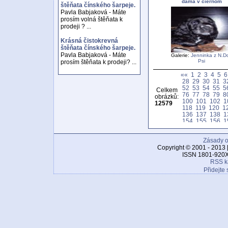
dama v ciernom
štěňata čínského šarpeje.
Pavla Babjaková - Máte
prosím volná štěňata k
prodeji ? ...
Krásná čistokrevná
štěňata čínského šarpeje.
Pavla Babjaková - Máte
Galerie:
Jenninka z N.D
Psi
prosím štěňata k prodeji? ...
««
1
2
3
4
5
6
28
29
30
31
3
52
53
54
55
5
Celkem
76
77
78
79
8
obrázků:
100
101
102
1
12579
118
119
120
1
136
137
138
1
154
155
156
1
172
173
174
1
190
191
192
1
Zásady o
208
209
210
2
226
227
228
2
Copyright © 2001 - 2013 
244
245
246
2
ISSN 1801-920X
262
263
264
2
RSS k
280
281
282
2
Přidejte 
298
299
300
3
316
317
318
3
334
335
336
3
352
353
354
3
370
371
372
3
388
389
390
3
406
407
408
4
424
425
426
4
442
443
444
4