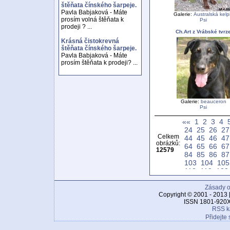
štěňata čínského šarpeje.
Pavla Babjaková - Máte
Galerie:
Australská kelp
prosím volná štěňata k
Psi
prodeji ? ...
Ch.Art z Vrábské tvrz
Krásná čistokrevná
štěňata čínského šarpeje.
Pavla Babjaková - Máte
prosím štěňata k prodeji? ...
Galerie:
beauceron
Psi
««
1
2
3
4
24
25
26
27
Celkem
44
45
46
47
obrázků:
64
65
66
67
12579
84
85
86
87
103
104
105
118
119
120
133
134
135
148
149
150
Zásady o
Copyright © 2001 - 2013 
163
164
165
ISSN 1801-920X
178
179
180
RSS k
193
194
195
Přidejte 
208
209
210
223
224
225