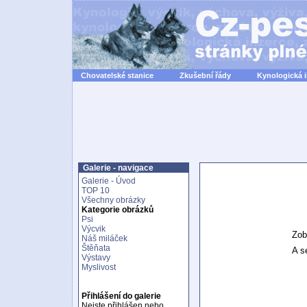
Chovatelské stanice
Zkušební řády
Kynologická 
Galerie - navigace
Galerie - Úvod
TOP 10
Všechny obrázky
Kategorie obrázků
Psi
Výcvik
Zob
Náš miláček
Štěňata
A se
Výstavy
Myslivost
Přihlášení do galerie
Nejste přihlášen nebo