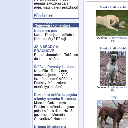
nemáte založenu galerii,
popř. máte galerii prázdnou!
Blanka U tří ořechů
Přihlásit se
!
Nejnovější komentáře
Kotec pro psa
Karel - Dobrý den děláte i
Galerie:
Anglický mastif
jiné rozměry? Děkuji ...
Psi
JÁ A SÉGRY A
Blanka U tří ořechů
BRÁCHOVÉ
Roman Janoušek - Takže se
dá koupit slečna ...
Štěňata Pomsky k adopci
Iveta Filo - Dobrý den,
narazil/a jsem na Váš
inzerát ohledně štěňátek
Pomsky. Mám zájem o
menší typ, ideálně ...
Galerie:
Anglický mastif
Psi
Roztomilá štěňátka pejska
Kelly
a fenky svatého Bernarda
Marcela Četveriková -
Prosím o sdělení zda jsou
pejsci stále k dispozici. S
pozdravem Marcela
Četveriková Náchod ...
Krásná čistokrevná