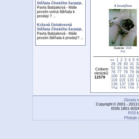
štěňata čínského šarpeje.
S krunýřem
Pavla Babjaková - Máte
prosím volná štěňata k
prodeji ? ...
Krásná čistokrevná
štěňata čínského šarpeje.
Pavla Babjaková - Máte
prosím štěňata k prodeji? ...
Galerie:
AVA
Psi
««
1
2
3
4
5
6
28
29
30
31
3
52
53
54
55
5
Celkem
76
77
78
79
8
obrázků:
100
101
102
1
12579
118
119
120
1
136
137
138
1
154
155
156
1
172
173
174
1
190
191
192
1
Zásady o
208
209
210
2
226
227
228
2
Copyright © 2001 - 2013 
244
245
246
2
ISSN 1801-920X
262
263
264
2
RSS k
280
281
282
2
Přidejte 
298
299
300
3
316
317
318
3
334
335
336
3
352
353
354
3
370
371
372
3