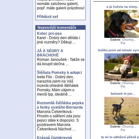
nemáte založenu galerii,
a já čučela na slony..
popř. máte galerii prázdnou!
Přihlásit se
!
Nejnovější komentáře
Kotec pro psa
Karel - Dobrý den děláte i
Galerie:
Chunny...
jiné rozměry? Děkuji ...
Psi
trošku jsem od minule vyros
JÁ A SÉGRY A
BRÁCHOVÉ
Roman Janoušek - Takže se
dá koupit slečna ...
Štěňata Pomsky k adopci
Iveta Filo - Dobrý den,
narazil/a jsem na Váš
Galerie:
Chunny...
inzerát ohledně štěňátek
Psi
Pomsky. Mám zájem o
balonek to joo...
menší typ, ideálně ...
Roztomilá štěňátka pejska
a fenky svatého Bernarda
Marcela Četveriková -
Prosím o sdělení zda jsou
pejsci stále k dispozici. S
pozdravem Marcela
Galerie:
Chunny...
Četveriková Náchod ...
Psi
to mi to odložení pěkně jd
Krásná čistokrevná