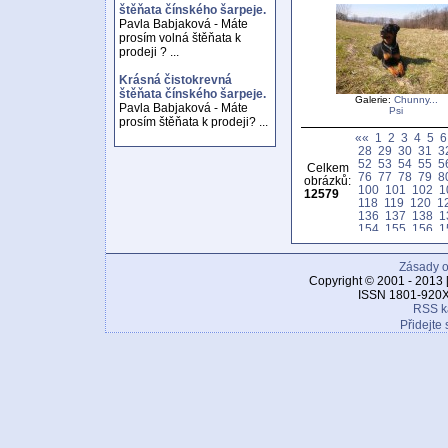
štěňata čínského šarpeje.
Pavla Babjaková - Máte
prosím volná štěňata k
prodeji ? ...
Krásná čistokrevná
štěňata čínského šarpeje.
Galerie:
Chunny...
Pavla Babjaková - Máte
Psi
prosím štěňata k prodeji? ...
««
1
2
3
4
5
6
28
29
30
31
3
52
53
54
55
5
Celkem
76
77
78
79
8
obrázků:
100
101
102
1
12579
118
119
120
1
136
137
138
1
154
155
156
1
172
173
174
1
190
191
192
1
Zásady o
208
209
210
2
226
227
228
2
Copyright © 2001 - 2013 
244
245
246
2
ISSN 1801-920X
262
263
264
2
RSS k
280
281
282
2
Přidejte 
298
299
300
3
316
317
318
3
334
335
336
3
352
353
354
3
370
371
372
3
388
389
390
3
406
407
408
4
424
425
426
4
442
443
444
4