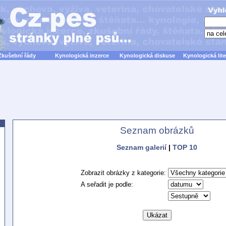
Zkušební řády
Kynologická inzerce
Kynologická diskuse
Kynologická lite
Seznam obrázků
Seznam galerií
|
TOP 10
Zobrazit obrázky z kategorie:
A seřadit je podle: