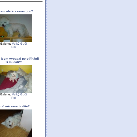
sem ale krasavec, co?
Galerie:
Velký Guči
Psi
 jsem vypadal po stříhání!
Ti mi dali!!!
Galerie:
Velký Guči
Psi
roč mě zase budíte?