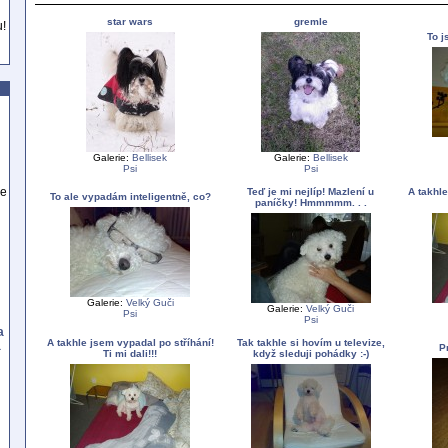
star wars
gremle
u!
To j
Galerie:
Bellisek
Galerie:
Bellisek
Psi
Psi
se
Teď je mi nejlíp! Mazlení u
A takhle
To ale vypadám inteligentně, co?
paníčky! Hmmmmm. . .
Galerie:
Velký Guči
Galerie:
Velký Guči
Psi
Psi
a
A takhle jsem vypadal po stříhání!
Tak takhle si hovím u televize,
a
P
Ti mi dali!!!
když sleduji pohádky :-)