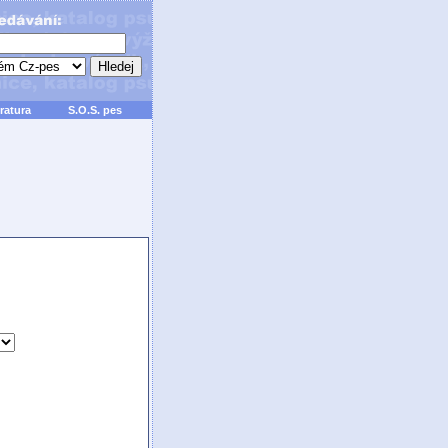
ratura
S.O.S. pes