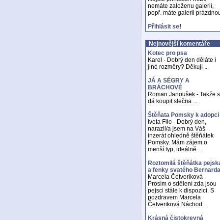
nemáte založenu galerii,
popř. máte galerii prázdno
Přihlásit se
!
Nejnovější komentáře
Kotec pro psa
Karel - Dobrý den děláte i
jiné rozměry? Děkuji ...
JÁ A SÉGRY A
BRÁCHOVÉ
Roman Janoušek - Takže 
dá koupit slečna ...
Štěňata Pomsky k adopci
Iveta Filo - Dobrý den,
narazil/a jsem na Váš
inzerát ohledně štěňátek
Pomsky. Mám zájem o
menší typ, ideálně ...
Roztomilá štěňátka pejsk
a fenky svatého Bernard
Marcela Četveriková -
Prosím o sdělení zda jsou
pejsci stále k dispozici. S
pozdravem Marcela
Četveriková Náchod ...
Krásná čistokrevná