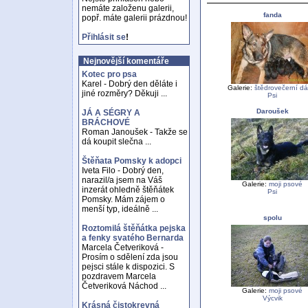
nemáte založenu galerii,
fanda
popř. máte galerii prázdnou!
Přihlásit se
!
Nejnovější komentáře
Kotec pro psa
Karel - Dobrý den děláte i
Galerie:
štědrovečerní dá
jiné rozměry? Děkuji ...
Psi
Daroušek
JÁ A SÉGRY A
BRÁCHOVÉ
Roman Janoušek - Takže se
dá koupit slečna ...
Štěňata Pomsky k adopci
Iveta Filo - Dobrý den,
narazil/a jsem na Váš
Galerie:
moji psové
inzerát ohledně štěňátek
Psi
Pomsky. Mám zájem o
menší typ, ideálně ...
spolu
Roztomilá štěňátka pejska
a fenky svatého Bernarda
Marcela Četveriková -
Prosím o sdělení zda jsou
pejsci stále k dispozici. S
pozdravem Marcela
Četveriková Náchod ...
Galerie:
moji psové
Výcvik
Krásná čistokrevná