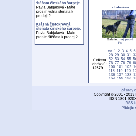
štěňata čínského šarpeje.
Pavla Babjaková - Máte
s balonkem
prosím volná štěňata k
prodeji ? ...
Krásná čistokrevná
štěňata čínského šarpeje.
Pavla Babjaková - Máte
prosím štěňata k prodeji? ...
Galerie:
moji psové
Psi
««
1
2
3
4
5
6
28
29
30
31
3
52
53
54
55
5
Celkem
76
77
78
79
8
obrázků:
100
101
102
1
12579
118
119
120
1
136
137
138
1
154
155
156
1
172
173
174
1
190
191
192
1
Zásady o
208
209
210
2
226
227
228
2
Copyright © 2001 - 2013 
244
245
246
2
ISSN 1801-920X
262
263
264
2
RSS k
280
281
282
2
Přidejte 
298
299
300
3
316
317
318
3
334
335
336
3
352
353
354
3
370
371
372
3
388
389
390
3
406
407
408
4