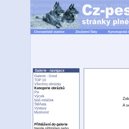
Chovatelské stanice
Zkušební řády
Kynologická 
Galerie - navigace
Galerie - Úvod
TOP 10
Všechny obrázky
Kategorie obrázků
Psi
Výcvik
Zob
Náš miláček
Štěňata
A se
Výstavy
Myslivost
Přihlášení do galerie
Nejste přihlášen nebo