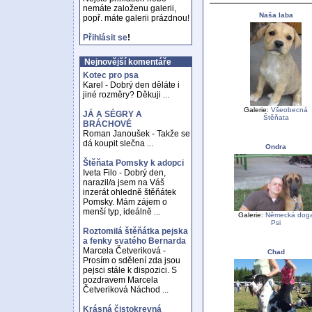
nemáte založenu galerii,
Naša laba
popř. máte galerii prázdnou!
Přihlásit se
!
Nejnovější komentáře
Kotec pro psa
Karel - Dobrý den děláte i
jiné rozměry? Děkuji ...
Galerie:
Všeobecná
JÁ A SÉGRY A
Štěňata
BRÁCHOVÉ
Roman Janoušek - Takže se
dá koupit slečna ...
Ondra
Štěňata Pomsky k adopci
Iveta Filo - Dobrý den,
narazil/a jsem na Váš
inzerát ohledně štěňátek
Pomsky. Mám zájem o
menší typ, ideálně ...
Galerie:
Německá dog
Psi
Roztomilá štěňátka pejska
a fenky svatého Bernarda
Marcela Četveriková -
Chad
Prosím o sdělení zda jsou
pejsci stále k dispozici. S
pozdravem Marcela
Četveriková Náchod ...
Krásná čistokrevná