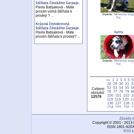
štěňata čínského šarpeje.
Pavla Babjaková - Máte
prosím volná štěňata k
Galerie:
Německá dog
prodeji ? ...
Psi
Krásná čistokrevná
štěňata čínského šarpeje.
Agility
Pavla Babjaková - Máte
prosím štěňata k prodeji? ...
Galerie:
Německá dog
Psi
««
1
2
3
4
5
6
28
29
30
31
3
52
53
54
55
5
Celkem
76
77
78
79
8
obrázků:
100
101
102
1
12579
118
119
120
1
136
137
138
1
154
155
156
1
172
173
174
1
190
191
192
1
Zásady o
208
209
210
2
226
227
228
2
Copyright © 2001 - 2013 
244
245
246
2
ISSN 1801-920X
262
263
264
2
RSS k