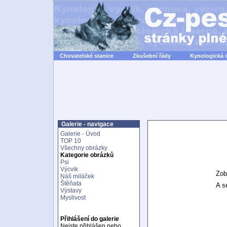
Chovatelské stanice
Zkušební řády
Kynologická 
Galerie - navigace
Galerie - Úvod
TOP 10
Všechny obrázky
Kategorie obrázků
Psi
Výcvik
Zob
Náš miláček
Štěňata
A se
Výstavy
Myslivost
Přihlášení do galerie
Nejste přihlášen nebo