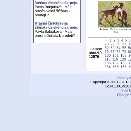
štěňata čínského šarpeje.
Pavla Babjaková - Máte
prosím volná štěňata k
prodeji ? ...
Krásná čistokrevná
štěňata čínského šarpeje.
Galerie:
Vincent a kámo
Pavla Babjaková - Máte
Psi
prosím štěňata k prodeji? ...
««
1
2
3
4
5
6
28
29
30
31
3
52
53
54
55
5
Celkem
76
77
78
79
8
obrázků:
100
101
102
1
12579
118
119
120
1
136
137
138
1
154
155
156
1
172
173
174
1
190
191
192
1
Zásady o
208
209
210
2
226
227
228
2
Copyright © 2001 - 2013 
244
245
246
2
ISSN 1801-920X
262
263
264
2
RSS k
280
281
282
2
Přidejte 
298
299
300
3
316
317
318
3
334
335
336
3
352
353
354
3
370
371
372
3
388
389
390
3
406
407
408
4
424
425
426
4
442
443
444
4