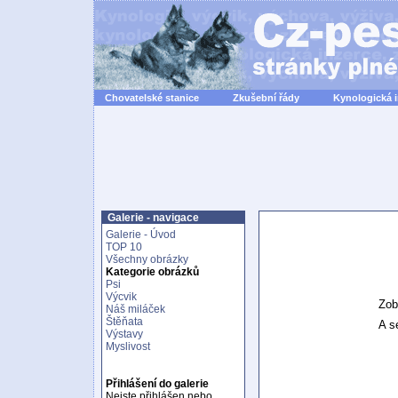
Chovatelské stanice
Zkušební řády
Kynologická 
Galerie - navigace
Galerie - Úvod
TOP 10
Všechny obrázky
Kategorie obrázků
Psi
Výcvik
Zob
Náš miláček
Štěňata
A se
Výstavy
Myslivost
Přihlášení do galerie
Nejste přihlášen nebo