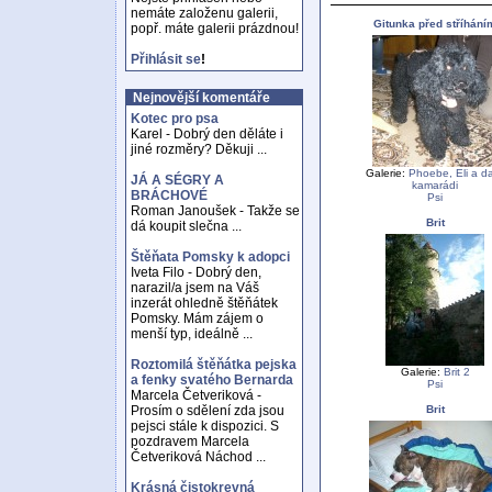
nemáte založenu galerii,
Gitunka před stříhání
popř. máte galerii prázdnou!
Přihlásit se
!
Nejnovější komentáře
Kotec pro psa
Karel - Dobrý den děláte i
jiné rozměry? Děkuji ...
Galerie:
Phoebe, Eli a da
JÁ A SÉGRY A
kamarádi
BRÁCHOVÉ
Psi
Roman Janoušek - Takže se
Brit
dá koupit slečna ...
Štěňata Pomsky k adopci
Iveta Filo - Dobrý den,
narazil/a jsem na Váš
inzerát ohledně štěňátek
Pomsky. Mám zájem o
menší typ, ideálně ...
Roztomilá štěňátka pejska
Galerie:
Brit 2
a fenky svatého Bernarda
Psi
Marcela Četveriková -
Brit
Prosím o sdělení zda jsou
pejsci stále k dispozici. S
pozdravem Marcela
Četveriková Náchod ...
Krásná čistokrevná