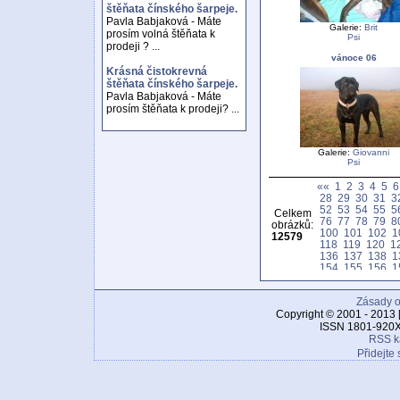
štěňata čínského šarpeje.
Pavla Babjaková - Máte
Galerie:
Brit
prosím volná štěňata k
Psi
prodeji ? ...
vánoce 06
Krásná čistokrevná
štěňata čínského šarpeje.
Pavla Babjaková - Máte
prosím štěňata k prodeji? ...
Galerie:
Giovanni
Psi
««
1
2
3
4
5
6
28
29
30
31
3
52
53
54
55
5
Celkem
76
77
78
79
8
obrázků:
100
101
102
1
12579
118
119
120
1
136
137
138
1
154
155
156
1
172
173
174
1
190
191
192
1
Zásady o
208
209
210
2
226
227
228
2
Copyright © 2001 - 2013 
244
245
246
2
ISSN 1801-920X
262
263
264
2
RSS k
280
281
282
2
Přidejte 
298
299
300
3
316
317
318
3
334
335
336
3
352
353
354
3