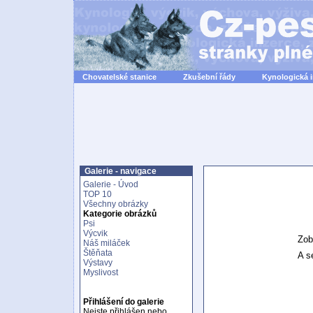
Chovatelské stanice
Zkušební řády
Kynologická 
Galerie - navigace
Galerie - Úvod
TOP 10
Všechny obrázky
Kategorie obrázků
Psi
Výcvik
Zob
Náš miláček
Štěňata
A se
Výstavy
Myslivost
Přihlášení do galerie
Nejste přihlášen nebo