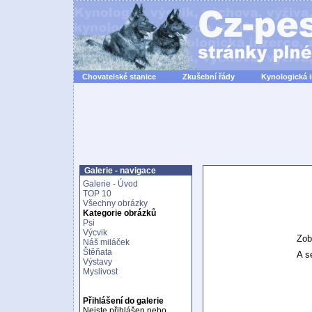
Chovatelské stanice
Zkušební řády
Kynologická 
Galerie - navigace
Galerie - Úvod
TOP 10
Všechny obrázky
Kategorie obrázků
Psi
Výcvik
Zob
Náš miláček
Štěňata
A se
Výstavy
Myslivost
Přihlášení do galerie
Nejste přihlášen nebo