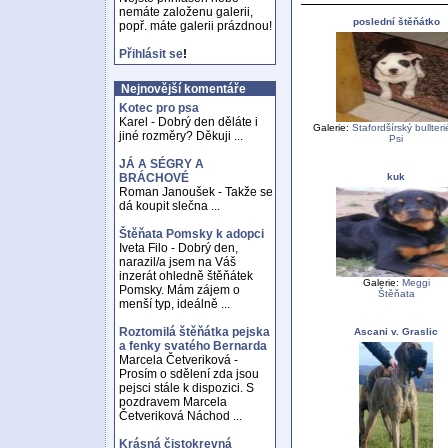
nemáte založenu galerii,
poslední štěňátko
popř. máte galerii prázdnou!
Přihlásit se
!
Nejnovější komentáře
Kotec pro psa
Karel - Dobrý den děláte i
Galerie:
Stafordšírský bullter
jiné rozměry? Děkuji ...
Psi
JÁ A SÉGRY A
kuk
BRÁCHOVÉ
Roman Janoušek - Takže se
dá koupit slečna ...
Štěňata Pomsky k adopci
Iveta Filo - Dobrý den,
narazil/a jsem na Váš
inzerát ohledně štěňátek
Galerie:
Meggi
Pomsky. Mám zájem o
Štěňata
menší typ, ideálně ...
Roztomilá štěňátka pejska
Ascani v. Graslic
a fenky svatého Bernarda
Marcela Četveriková -
Prosím o sdělení zda jsou
pejsci stále k dispozici. S
pozdravem Marcela
Četveriková Náchod ...
Krásná čistokrevná