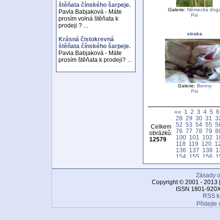
štěňata čínského šarpeje.
Galerie:
Německá dog
Pavla Babjaková - Máte
Psi
prosím volná štěňata k
prodeji ? ...
straka
Krásná čistokrevná
štěňata čínského šarpeje.
Pavla Babjaková - Máte
prosím štěňata k prodeji? ...
Galerie:
Benny
Psi
««
1
2
3
4
5
6
28
29
30
31
3
52
53
54
55
5
Celkem
76
77
78
79
8
obrázků:
100
101
102
1
12579
118
119
120
1
136
137
138
1
154
155
156
1
172
173
174
1
190
191
192
1
Zásady o
208
209
210
2
226
227
228
2
Copyright © 2001 - 2013 
244
245
246
2
ISSN 1801-920X
262
263
264
2
RSS k
280
281
282
2
Přidejte 
298
299
300
3
316
317
318
3