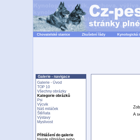
Chovatelské stanice
Zkušební řády
Kynologická 
Galerie - navigace
Galerie - Úvod
TOP 10
Všechny obrázky
Kategorie obrázků
Psi
Výcvik
Zob
Náš miláček
Štěňata
A se
Výstavy
Myslivost
Přihlášení do galerie
Nejste přihlášen nebo