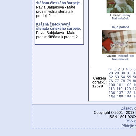
štěňata čínského šarpeje.
Pavla Babjaková - Máte
prosím volná štěňata k
Galerie:
Jenny
prodeji ? ...
Náš miláček
Krásná čistokrevná
To je poloha
štěňata čínského šarpeje.
Pavla Babjaková - Máte
prosím štěňata k prodeji? ...
Galerie:
nejlepší lidi
Náš miláček
««
1
2
3
4
5
6
28
29
30
31
3
52
53
54
55
5
Celkem
76
77
78
79
8
obrázků:
100
101
102
1
12579
118
119
120
1
136
137
138
1
154
155
156
1
172
173
174
1
190
191
192
1
Zásady o
208
209
210
2
226
227
228
2
Copyright © 2001 - 2013 
244
245
246
2
ISSN 1801-920X
262
263
264
2
RSS k
280
281
282
2
Přidejte 
298
299
300
3
316
317
318
3