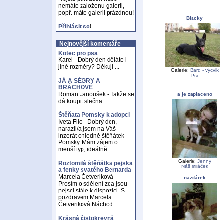
nemáte založenu galerii,
popř. máte galerii prázdnou!
Blacky
Přihlásit se
!
Nejnovější komentáře
Kotec pro psa
Karel - Dobrý den děláte i
jiné rozměry? Děkuji ...
Galerie:
Bard - výcvik
Psi
JÁ A SÉGRY A
BRÁCHOVÉ
Roman Janoušek - Takže se
a je zaplaceno
dá koupit slečna ...
Štěňata Pomsky k adopci
Iveta Filo - Dobrý den,
narazil/a jsem na Váš
inzerát ohledně štěňátek
Pomsky. Mám zájem o
menší typ, ideálně ...
Galerie:
Jenny
Roztomilá štěňátka pejska
Náš miláček
a fenky svatého Bernarda
Marcela Četveriková -
nazdárek
Prosím o sdělení zda jsou
pejsci stále k dispozici. S
pozdravem Marcela
Četveriková Náchod ...
Krásná čistokrevná