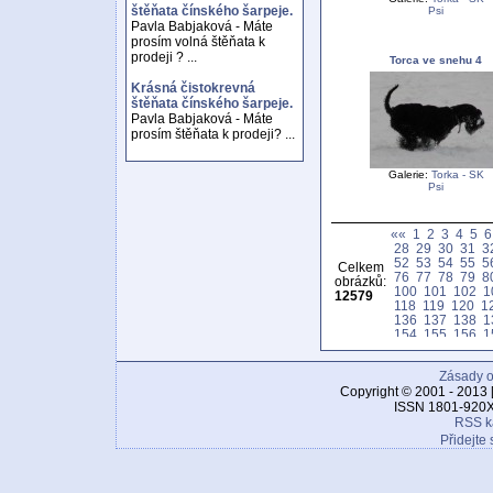
štěňata čínského šarpeje.
Psi
Pavla Babjaková - Máte
prosím volná štěňata k
prodeji ? ...
Torca ve snehu 4
Krásná čistokrevná
štěňata čínského šarpeje.
Pavla Babjaková - Máte
prosím štěňata k prodeji? ...
Galerie:
Torka - SK
Psi
««
1
2
3
4
5
6
28
29
30
31
3
52
53
54
55
5
Celkem
76
77
78
79
8
obrázků:
100
101
102
1
12579
118
119
120
1
136
137
138
1
154
155
156
1
172
173
174
1
190
191
192
1
Zásady o
208
209
210
2
226
227
228
2
Copyright © 2001 - 2013 
244
245
246
2
ISSN 1801-920X
262
263
264
2
RSS k
280
281
282
2
Přidejte 
298
299
300
3
316
317
318
3
334
335
336
3
352
353
354
3