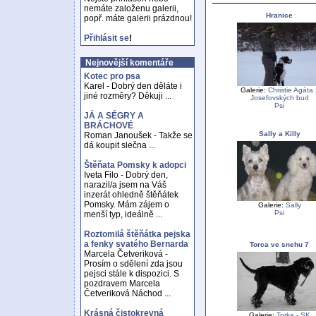
nemáte založenu galerii,
Hranice
popř. máte galerii prázdnou!
Přihlásit se
!
Nejnovější komentáře
Kotec pro psa
Karel - Dobrý den děláte i
Galerie:
Christie Agáta 
jiné rozměry? Děkuji ...
Josefovských bud
Psi
JÁ A SÉGRY A
BRÁCHOVÉ
Sally a Killy
Roman Janoušek - Takže se
dá koupit slečna ...
Štěňata Pomsky k adopci
Iveta Filo - Dobrý den,
narazil/a jsem na Váš
inzerát ohledně štěňátek
Pomsky. Mám zájem o
Galerie:
Sally
Psi
menší typ, ideálně ...
Roztomilá štěňátka pejska
a fenky svatého Bernarda
Torca ve snehu 7
Marcela Četveriková -
Prosím o sdělení zda jsou
pejsci stále k dispozici. S
pozdravem Marcela
Četveriková Náchod ...
Krásná čistokrevná
Galerie:
Torka - SK