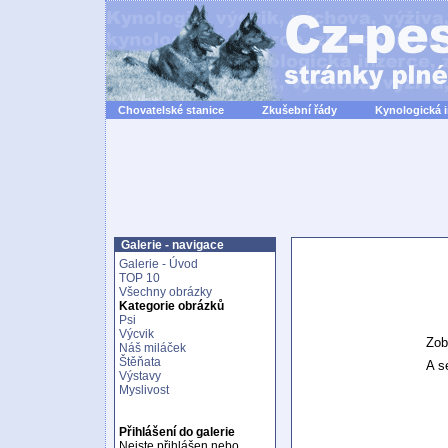
Chovatelské stanice
Zkušební řády
Kynologická 
Galerie - navigace
Galerie - Úvod
TOP 10
Všechny obrázky
Kategorie obrázků
Psi
Výcvik
Zob
Náš miláček
Štěňata
A se
Výstavy
Myslivost
Přihlášení do galerie
Nejste přihlášen nebo