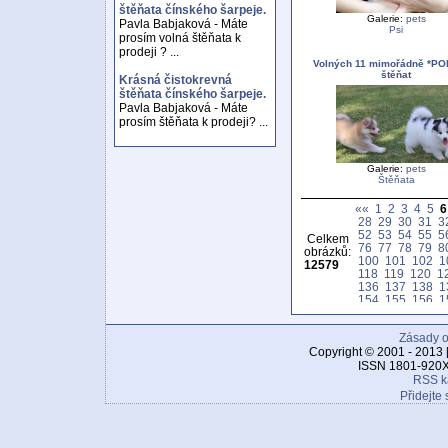
štěňata čínského šarpeje.
Galerie:
pets
Pavla Babjaková - Máte
Psi
prosím volná štěňata k
prodeji ? ...
Volných 11 mimořádně *P
štěňat
Krásná čistokrevná
štěňata čínského šarpeje.
Pavla Babjaková - Máte
prosím štěňata k prodeji? ...
Galerie:
pets
Štěňata
««
1
2
3
4
5
6
28
29
30
31
3
52
53
54
55
5
Celkem
76
77
78
79
8
obrázků:
100
101
102
1
12579
118
119
120
1
136
137
138
1
154
155
156
1
172
173
174
1
190
191
192
1
Zásady o
208
209
210
2
226
227
228
2
Copyright © 2001 - 2013 
244
245
246
2
ISSN 1801-920X
262
263
264
2
RSS k
280
281
282
2
Přidejte 
298
299
300
3
316
317
318
3
334
335
336
3
352
353
354
3