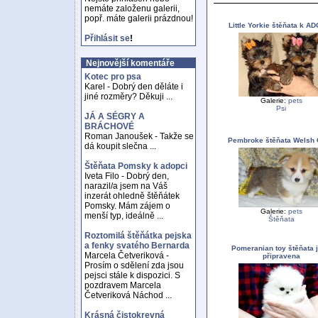
nemáte založenu galerii,
popř. máte galerii prázdnou!
Little Yorkie štěňata k A
Přihlásit se
!
Nejnovější komentáře
Kotec pro psa
Karel - Dobrý den děláte i
jiné rozměry? Děkuji ...
Galerie:
pets
Psi
JÁ A SÉGRY A
BRÁCHOVÉ
Roman Janoušek - Takže se
Pembroke štěňata Welsh 
dá koupit slečna ...
Štěňata Pomsky k adopci
Iveta Filo - Dobrý den,
narazil/a jsem na Váš
inzerát ohledně štěňátek
Pomsky. Mám zájem o
Galerie:
pets
menší typ, ideálně ...
Štěňata
Roztomilá štěňátka pejska
a fenky svatého Bernarda
Pomeranian toy štěňata 
Marcela Četveriková -
připravena
Prosím o sdělení zda jsou
pejsci stále k dispozici. S
pozdravem Marcela
Četveriková Náchod ...
Krásná čistokrevná