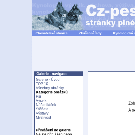
Chovatelské stanice
Zkušební řády
Kynologická 
Galerie - navigace
Galerie - Úvod
TOP 10
Všechny obrázky
Kategorie obrázků
Psi
Výcvik
Zob
Náš miláček
Štěňata
A se
Výstavy
Myslivost
Přihlášení do galerie
Nejste přihlášen nebo