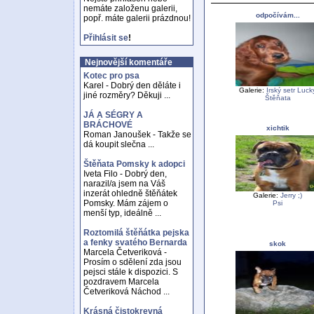
nemáte založenu galerii,
odpočívám...
popř. máte galerii prázdnou!
Přihlásit se
!
Nejnovější komentáře
Kotec pro psa
Karel - Dobrý den děláte i
Galerie:
Irský setr Luck
jiné rozměry? Děkuji ...
Štěňata
JÁ A SÉGRY A
BRÁCHOVÉ
xichtik
Roman Janoušek - Takže se
dá koupit slečna ...
Štěňata Pomsky k adopci
Iveta Filo - Dobrý den,
narazil/a jsem na Váš
inzerát ohledně štěňátek
Galerie:
Jerry ;)
Pomsky. Mám zájem o
Psi
menší typ, ideálně ...
Roztomilá štěňátka pejska
a fenky svatého Bernarda
skok
Marcela Četveriková -
Prosím o sdělení zda jsou
pejsci stále k dispozici. S
pozdravem Marcela
Četveriková Náchod ...
Krásná čistokrevná