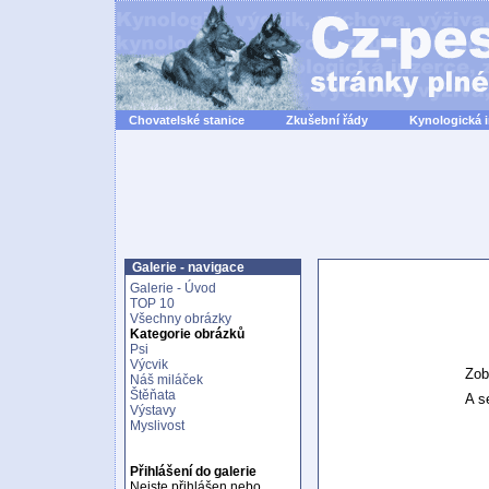
Chovatelské stanice
Zkušební řády
Kynologická 
Galerie - navigace
Galerie - Úvod
TOP 10
Všechny obrázky
Kategorie obrázků
Psi
Výcvik
Zob
Náš miláček
Štěňata
A se
Výstavy
Myslivost
Přihlášení do galerie
Nejste přihlášen nebo