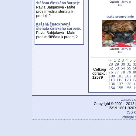
Galerie:
Jerry ;)
štěňata čínského šarpeje.
Psi
Pavla Babjaková - Máte
prosím volná štěňata k
prodeji ? ...
tazke premyslanie
Krásná čistokrevná
štěňata čínského šarpeje.
Pavla Babjaková - Máte
prosím štěňata k prodeji? ...
Galerie:
Jerry ;)
Psi
««
1
2
3
4
5
6
28
29
30
31
3
52
53
54
55
5
Celkem
76
77
78
79
8
obrázků:
100
101
102
1
12579
118
119
120
1
136
137
138
1
154
155
156
1
172
173
174
1
190
191
192
1
Zásady o
208
209
210
2
226
227
228
2
Copyright © 2001 - 2013 
244
245
246
2
ISSN 1801-920X
262
263
264
2
RSS k
280
281
282
2
Přidejte 
298
299
300
3
316
317
318
3
334
335
336
3
352
353
354
3
370
371
372
3