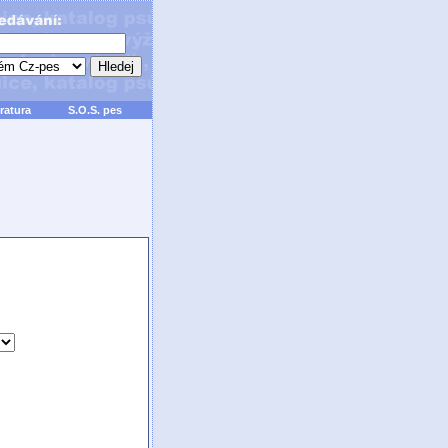
ratura
S.O.S. pes