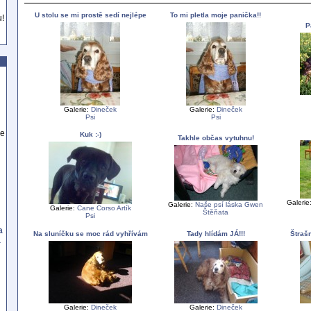
U stolu se mi prostě sedí nejlépe
To mi pletla moje panička!!
u!
P
Galerie:
Dineček
Galerie:
Dineček
Psi
Psi
se
Kuk :-)
Takhle občas vytuhnu!
Galerie
Galerie:
Naše psí láska Gwen
Galerie:
Cane Corso Artík
Štěňata
Psi
a
Na sluníčku se moc rád vyhřívám
Tady hlídám JÁ!!!
Štrašn
a
Galerie:
Dineček
Galerie:
Dineček