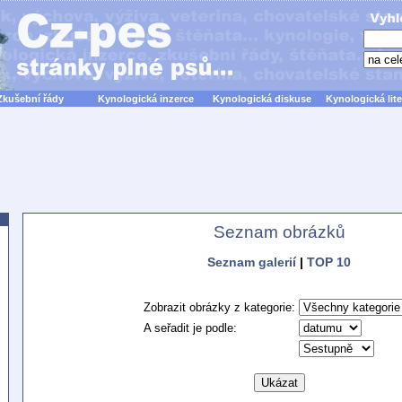
Zkušební řády
Kynologická inzerce
Kynologická diskuse
Kynologická lite
Seznam obrázků
Seznam galerií
|
TOP 10
Zobrazit obrázky z kategorie:
A seřadit je podle: