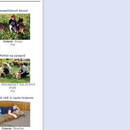
ampeliškové focení
Galerie:
Sindy
Psi
Fellini na výstavě
:
PEKINGSKÝ PALÁCOVÝ
PSÍK
Psi
ě rádi si spolu hrajeme.
Galerie:
Dineček