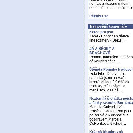
nemáte založenu galerii,
popř. máte galerii prázdno
Přihlásit se
!
Nejnovější komentáře
Kotec pro psa
Karel - Dobrý den děláte i
jiné rozměry? Děkuji ...
JÁ A SÉGRY A
BRÁCHOVÉ
Roman Janoušek - Takže 
dá koupit slečna ...
Štěňata Pomsky k adopci
Iveta Filo - Dobrý den,
narazil/a jsem na Váš
inzerát ohledně štěňátek
Pomsky. Mám zájem o
menší typ, ideálně ...
Roztomilá štěňátka pejsk
a fenky svatého Bernard
Marcela Četveriková -
Prosím o sdělení zda jsou
pejsci stále k dispozici. S
pozdravem Marcela
Četveriková Náchod ...
Krásná čistokrevná