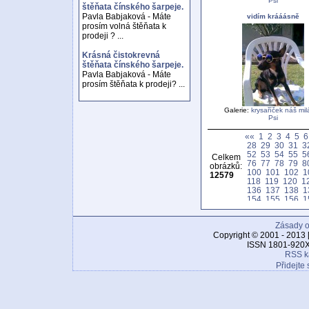
Psi
štěňata čínského šarpeje.
Pavla Babjaková - Máte
vidím krááásně
prosím volná štěňata k
prodeji ? ...
Krásná čistokrevná
štěňata čínského šarpeje.
Pavla Babjaková - Máte
prosím štěňata k prodeji? ...
Galerie:
krysaříček náš mi
Psi
««
1
2
3
4
5
6
28
29
30
31
3
52
53
54
55
5
Celkem
76
77
78
79
8
obrázků:
100
101
102
1
12579
118
119
120
1
136
137
138
1
154
155
156
1
172
173
174
1
190
191
192
1
Zásady o
208
209
210
2
226
227
228
2
Copyright © 2001 - 2013 
244
245
246
2
ISSN 1801-920X
262
263
264
2
RSS k
280
281
282
2
Přidejte 
298
299
300
3
316
317
318
3
334
335
336
3
352
353
354
3
370
371
372
3