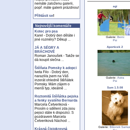
nemáte založenu galerii,
agi
popř. máte galerii prázdnou!
Přihlásit se
!
Nejnovější komentáře
Kotec pro psa
Karel - Dobrý den děláte i
Galerie:
Berni
jiné rozměry? Děkuji ...
Psi
Aporticek 2
JÁ A SÉGRY A
BRÁCHOVÉ
Roman Janoušek - Takže se
dá koupit slečna ...
Štěňata Pomsky k adopci
Iveta Filo - Dobrý den,
narazil/a jsem na Váš
Galerie:
Astra
inzerát ohledně štěňátek
Psi
Pomsky. Mám zájem o
Sam 1.5.08
menší typ, ideálně ...
Roztomilá štěňátka pejska
a fenky svatého Bernarda
Marcela Četveriková -
Prosím o sdělení zda jsou
pejsci stále k dispozici. S
pozdravem Marcela
Četveriková Náchod ...
Galerie:
Bišonek Samue
Krásná čistokrevná