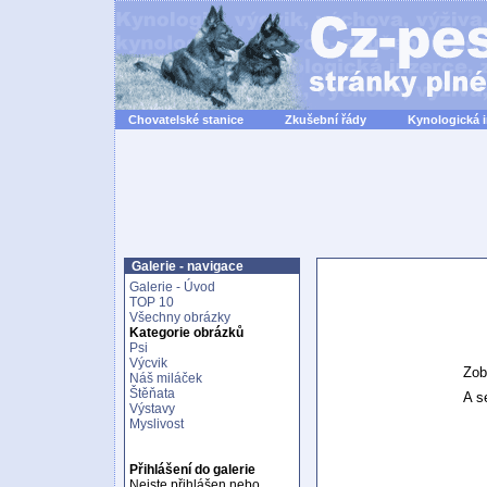
Chovatelské stanice
Zkušební řády
Kynologická 
Galerie - navigace
Galerie - Úvod
TOP 10
Všechny obrázky
Kategorie obrázků
Psi
Výcvik
Zob
Náš miláček
Štěňata
A se
Výstavy
Myslivost
Přihlášení do galerie
Nejste přihlášen nebo